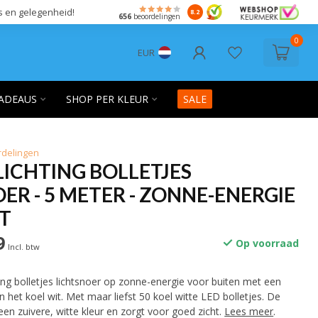
s en gelegenheid!
8.2
656
beoordelingen
0
EUR
ADEAUS
SHOP PER KLEUR
SALE
rdelingen
ICHTING BOLLETJES
ER - 5 METER - ZONNE-ENERGIE
IT
9
Op voorraad
Incl. btw
ting bolletjes lichtsnoer op zonne-energie voor buiten met een
n het koel wit. Met maar liefst 50 koel witte LED bolletjes. De
 een zuivere, witte kleur en zorgt voor goed zicht.
Lees meer
.