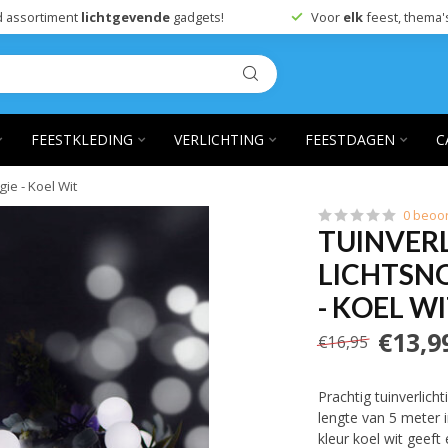
 assortiment
lichtgevende
gadgets!
Voor
elk
feest, thema'
FEESTKLEDING
VERLICHTING
FEESTDAGEN
C
gie - Koel Wit
0 beoo
TUINVERL
LICHTSNO
- KOEL W
€13,9
€16,95
Prachtig tuinverlich
lengte van 5 meter i
kleur koel wit geeft