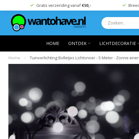
Gratis verzending vanaf
€50,-
Breed
HOME
ONTDEK
LICHTDECORATIE
Home
/
Tuinverlichting Bolletjes Lichtsnoer - 5 Meter - Zonne-ener