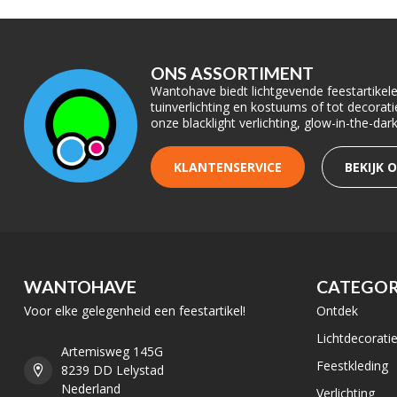
ONS ASSORTIMENT
Wantohave biedt lichtgevende feestartikelen
tuinverlichting en kostuums of tot decora
onze blacklight verlichting, glow-in-the-da
KLANTENSERVICE
BEKIJK 
WANTOHAVE
CATEGOR
Voor elke gelegenheid een feestartikel!
Ontdek
Lichtdecorati
Artemisweg 145G
Feestkleding
8239 DD Lelystad
Nederland
Verlichting