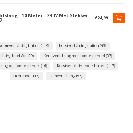
htslang - 10 Meter - 230V Met Stekker -
€24,99
B
boomverlichting buiten
(119)
Kerstverlichting buiten
(93)
ichting Koel Wit
(30)
Kerstverlichting met zonne-paneel
(37)
chting op zonne-paneel
(16)
Kerstverlichting voor buiten
(117)
Lichtsnoer
(16)
Tuinverlichting
(56)