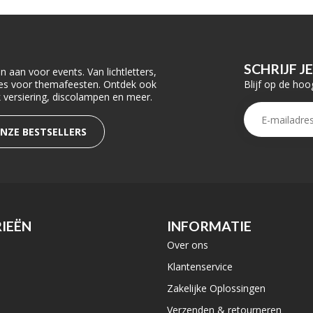
SCHRIJF J
 aan voor events. Van lichtletters,
Blijf op de hoo
ties voor themafeesten. Ontdek ook
rk versiering, discolampen en meer.
ONZE BESTSELLERS
IEËN
INFORMATIE
Over ons
e
Klantenservice
Zakelijke Oplossingen
Verzenden & retourneren