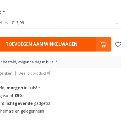
:
*
TOEVOEGEN AAN WINKELWAGEN
r besteld, volgende dag in huis! *
elijken
Deel dit product
eld,
morgen
in huis! *
ng vanaf
€50,-
ent
lichtgevende
gadgets!
thema's en gelegenheid!