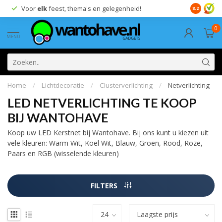
Voor
elk
feest, thema's en gelegenheid!
8.2
0
MENU
Home
/
Lichtdecoratie
/
Clusterverlichting
/
Netverlichting
LED NETVERLICHTING TE KOOP
BIJ WANTOHAVE
Koop uw LED Kerstnet bij Wantohave. Bij ons kunt u kiezen uit
vele kleuren: Warm Wit, Koel Wit, Blauw, Groen, Rood, Roze,
Paars en RGB (wisselende kleuren)
FILTERS