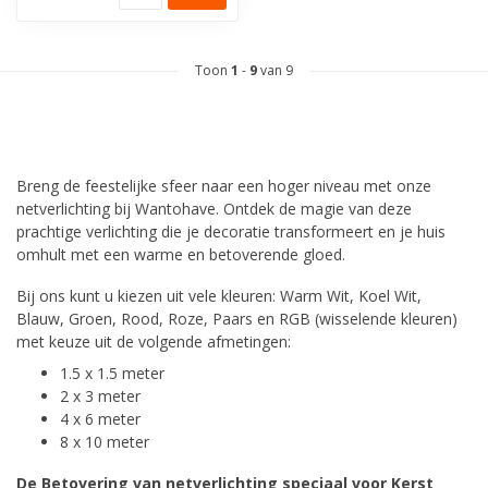
Toon
1
-
9
van 9
Breng de feestelijke sfeer naar een hoger niveau met onze
netverlichting bij Wantohave. Ontdek de magie van deze
prachtige verlichting die je decoratie transformeert en je huis
omhult met een warme en betoverende gloed.
Bij ons kunt u kiezen uit vele kleuren: Warm Wit, Koel Wit,
Blauw, Groen, Rood, Roze, Paars en RGB (wisselende kleuren)
met keuze uit de volgende afmetingen:
1.5 x 1.5 meter
2 x 3 meter
4 x 6 meter
8 x 10 meter
De Betovering van netverlichting speciaal voor Kerst