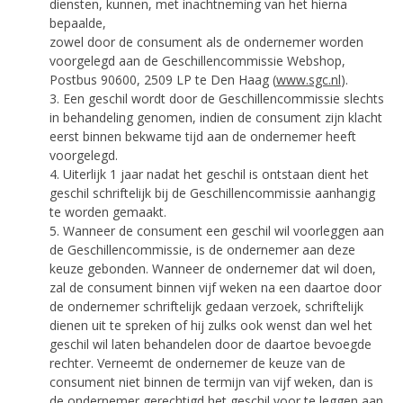
diensten, kunnen, met inachtneming van het hierna
bepaalde,
zowel door de consument als de ondernemer worden
voorgelegd aan de Geschillencommissie Webshop,
Postbus 90600, 2509 LP te Den Haag (
www.sgc.nl
).
3. Een geschil wordt door de Geschillencommissie slechts
in behandeling genomen, indien de consument zijn klacht
eerst binnen bekwame tijd aan de ondernemer heeft
voorgelegd.
4. Uiterlijk 1 jaar nadat het geschil is ontstaan dient het
geschil schriftelijk bij de Geschillencommissie aanhangig
te worden gemaakt.
5. Wanneer de consument een geschil wil voorleggen aan
de Geschillencommissie, is de ondernemer aan deze
keuze gebonden. Wanneer de ondernemer dat wil doen,
zal de consument binnen vijf weken na een daartoe door
de ondernemer schriftelijk gedaan verzoek, schriftelijk
dienen uit te spreken of hij zulks ook wenst dan wel het
geschil wil laten behandelen door de daartoe bevoegde
rechter. Verneemt de ondernemer de keuze van de
consument niet binnen de termijn van vijf weken, dan is
de ondernemer gerechtigd het geschil voor te leggen aan