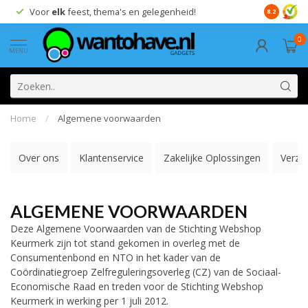
Voor 17.00 besteld,
morgen
in huis! *
Gratis ver
8.2
0
MENU
Home
/
Algemene voorwaarden
Over ons
Klantenservice
Zakelijke Oplossingen
Verze
ALGEMENE VOORWAARDEN
Deze Algemene Voorwaarden van de Stichting Webshop
Keurmerk zijn tot stand gekomen in overleg met de
Consumentenbond en NTO in het kader van de
Coördinatiegroep Zelfreguleringsoverleg (CZ) van de Sociaal-
Economische Raad en treden voor de Stichting Webshop
Keurmerk in werking per 1 juli 2012.