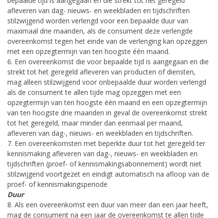
bepaalde tijd is aangegaan en die strekt tot het geregeld
afleveren van dag- nieuws- en weekbladen en tijdschriften
stilzwijgend worden verlengd voor een bepaalde duur van
maximaal drie maanden, als de consument deze verlengde
overeenkomst tegen het einde van de verlenging kan opzeggen
met een opzegtermijn van ten hoogste één maand.
6. Een overeenkomst die voor bepaalde tijd is aangegaan en die
strekt tot het geregeld afleveren van producten of diensten,
mag alleen stilzwijgend voor onbepaalde duur worden verlengd
als de consument te allen tijde mag opzeggen met een
opzegtermijn van ten hoogste één maand en een opzegtermijn
van ten hoogste drie maanden in geval de overeenkomst strekt
tot het geregeld, maar minder dan eenmaal per maand,
afleveren van dag-, nieuws- en weekbladen en tijdschriften.
7. Een overeenkomsten met beperkte duur tot het geregeld ter
kennismaking afleveren van dag-, nieuws- en weekbladen en
tijdschriften (proef- of kennismakingsabonnement) wordt niet
stilzwijgend voortgezet en eindigt automatisch na afloop van de
proef- of kennismakingsperiode
Duur
8. Als een overeenkomst een duur van meer dan een jaar heeft,
mag de consument na een jaar de overeenkomst te allen tijde