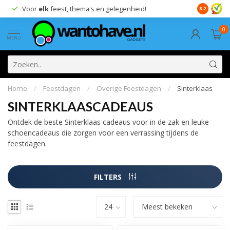
Voor
elk
feest, thema's en gelegenheid!
8.2
0
MENU
Home
/
Feestdagen
/
Overige Feestdagen
/
Sinterklaas
SINTERKLAASCADEAUS
Ontdek de beste Sinterklaas cadeaus voor in de zak en leuke
schoencadeaus die zorgen voor een verrassing tijdens de
feestdagen.
FILTERS