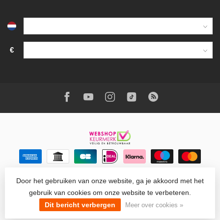
€
Door het gebruiken van onze website, ga je akkoord met het
gebruik van cookies om onze website te verbeteren.
© Copyright 2026 Wantohave
- Powered by
Lightspeed
-
Lightspeed design
by
Dyvelopment
Dit bericht verbergen
Meer over cookies »