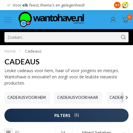
Voor
elk
feest, thema's en gelegenheid!
8.2
0
MENU
Home
/
Cadeaus
CADEAUS
Leuke cadeaus voor hem, haar of voor jongens en meisjes.
Wantohave is innovatief en zorgt voor de leukste nieuwste
producten.
CADEAUS VOOR HEM
CADEAUS VOOR HAAR
CADEAUS VO
FILTERS