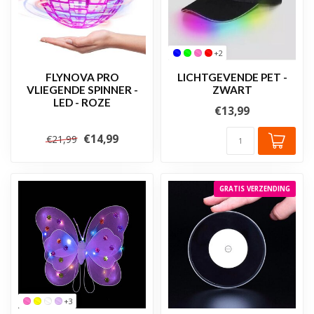
+2
FLYNOVA PRO
LICHTGEVENDE PET -
VLIEGENDE SPINNER -
ZWART
LED - ROZE
€13,99
€14,99
€21,99
GRATIS VERZENDING
+3