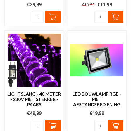
€29,99
€11,99
€16,95
LICHTSLANG - 40 METER
LED BOUWLAMP RGB -
- 230V MET STEKKER -
MET
PAARS
AFSTANDSBEDIENING
€49,99
€19,99