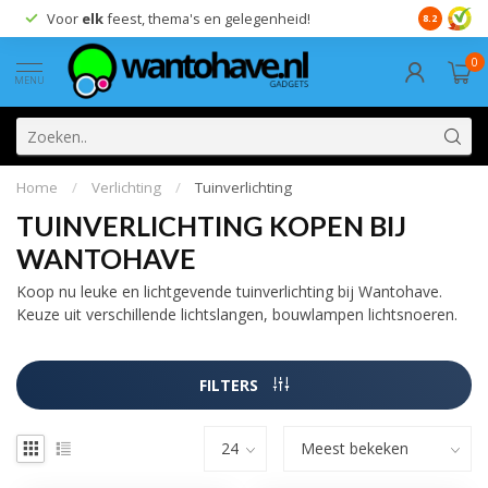
Voor
elk
feest, thema's en gelegenheid!
8.2
0
MENU
Home
/
Verlichting
/
Tuinverlichting
TUINVERLICHTING KOPEN BIJ
WANTOHAVE
Koop nu leuke en lichtgevende tuinverlichting bij Wantohave.
Keuze uit verschillende lichtslangen, bouwlampen lichtsnoeren.
FILTERS