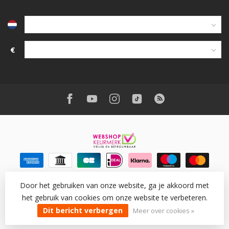
€
Door het gebruiken van onze website, ga je akkoord met
het gebruik van cookies om onze website te verbeteren.
© Copyright 2026 Wantohave
- Powered by
Lightspeed
-
Lightspeed design
by
Dyvelopment
Dit bericht verbergen
Meer over cookies »