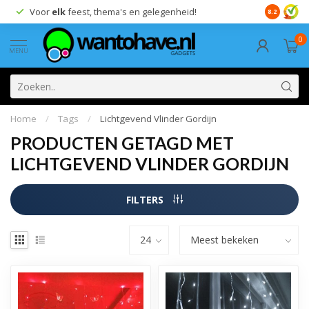
Voor
elk
feest, thema's en gelegenheid!
8.2
0
MENU
Home
/
Tags
/
Lichtgevend Vlinder Gordijn
PRODUCTEN GETAGD MET
LICHTGEVEND VLINDER GORDIJN
FILTERS