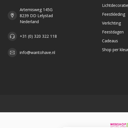
Lichtdecorati
Artemisweg 145G
Feestkleding
8239 DD Lelystad
Nederland
Verlichting
Feestdagen
+31 (0) 320 322 118
Cadeaus
Shop per kleu
info@wantohave.nl