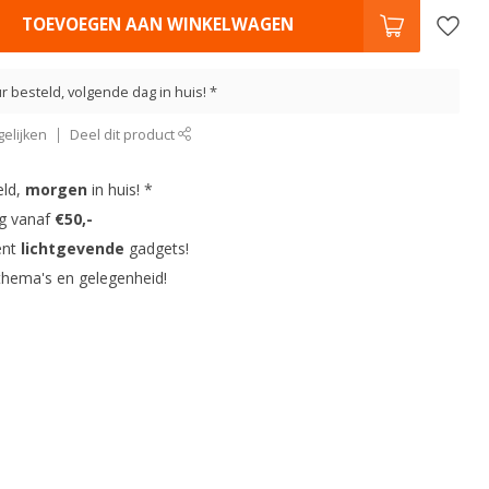
TOEVOEGEN AAN WINKELWAGEN
r besteld, volgende dag in huis! *
elijken
Deel dit product
eld,
morgen
in huis! *
ng vanaf
€50,-
ent
lichtgevende
gadgets!
thema's en gelegenheid!