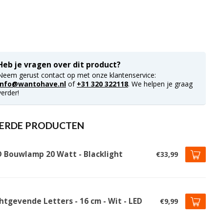
Heb je vragen over dit product?
Neem gerust contact op met onze klantenservice:
info@wantohave.nl
of
+31 320 322118
. We helpen je graag
verder!
ERDE PRODUCTEN
D Bouwlamp 20 Watt - Blacklight
€33,99
htgevende Letters - 16 cm - Wit - LED
€9,99