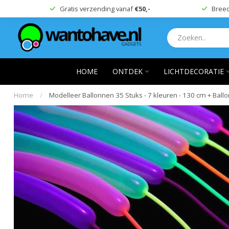
Gratis verzending vanaf
€50,-
Breed
HOME
ONTDEK
LICHTDECORATIE
Home
/
Modelleer Ballonnen 35 Stuks - 7 kleuren - 130 cm + Bal