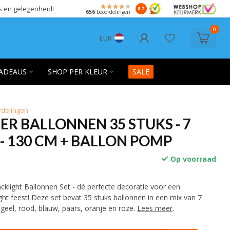
s en gelegenheid!
8.2
656
beoordelingen
0
EUR
ADEAUS
SHOP PER KLEUR
SALE
rdelingen
R BALLONNEN 35 STUKS - 7
- 130 CM + BALLON POMP
Op voorraad
klight Ballonnen Set - dé perfecte decoratie voor een
ight feest! Deze set bevat 35 stuks ballonnen in een mix van 7
, geel, rood, blauw, paars, oranje en roze.
Lees meer
.