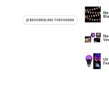
Neo
Bla
JE BEOORDELING TOEVOEGEN
Ne
Ver
UV 
Fe