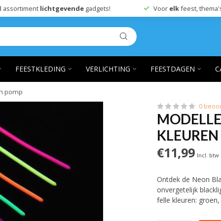
 assortiment
lichtgevende
gadgets!
Voor
elk
feest, thema'
FEESTKLEDING
VERLICHTING
FEESTDAGEN
C
lon pomp
0 beoo
MODELLEE
KLEUREN 
€11,99
Incl. btw
Ontdek de Neon Blac
onvergetelijk blackl
felle kleuren: groen