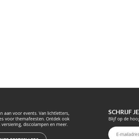
SCHRIJF J
 aan voor events. Van lichtletters,
Blijf op de hoo
ties voor themafeesten. Ontdek ook
rk versiering, discolampen en meer.