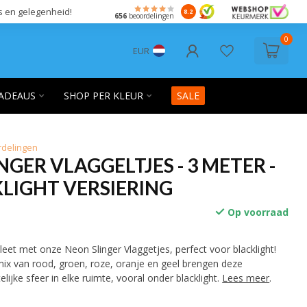
s en gelegenheid!
8.2
656
beoordelingen
0
EUR
ADEAUS
SHOP PER KLEUR
SALE
rdelingen
NGER VLAGGELTJES - 3 METER -
LIGHT VERSIERING
Op voorraad
eet met onze Neon Slinger Vlaggetjes, perfect voor blacklight!
ix van rood, groen, roze, oranje en geel brengen deze
elijke sfeer in elke ruimte, vooral onder blacklight.
Lees meer
.