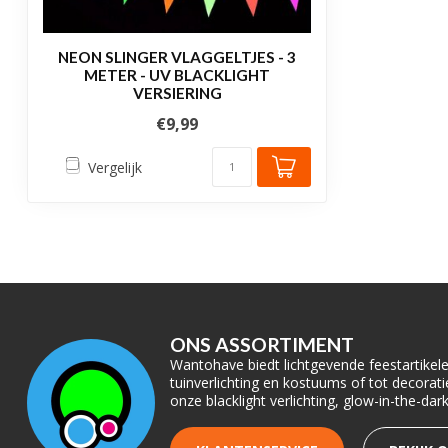
NEON SLINGER VLAGGELTJES - 3
METER - UV BLACKLIGHT
VERSIERING
€9,99
Vergelijk
ONS ASSORTIMENT
Wantohave biedt lichtgevende feestartikelen
tuinverlichting en kostuums of tot decora
onze blacklight verlichting, glow-in-the-da