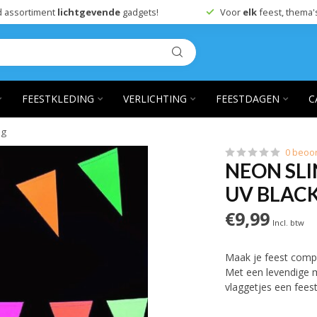
 assortiment
lichtgevende
gadgets!
Voor
elk
feest, thema'
FEESTKLEDING
VERLICHTING
FEESTDAGEN
C
ng
0 beoo
NEON SLI
UV BLACK
€9,99
Incl. btw
Maak je feest compl
Met een levendige m
vlaggetjes een feest