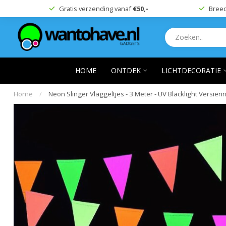
Gratis verzending vanaf
€50,-
Breed
HOME
ONTDEK
LICHTDECORATIE
Home
/
Neon Slinger Vlaggeltjes - 3 Meter - UV Blacklight Versieri