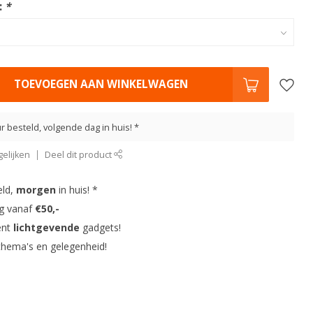
:
*
TOEVOEGEN AAN WINKELWAGEN
r besteld, volgende dag in huis! *
elijken
Deel dit product
eld,
morgen
in huis! *
ng vanaf
€50,-
ent
lichtgevende
gadgets!
thema's en gelegenheid!