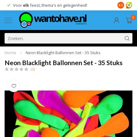
Voor
elk
feest, thema's en gelegenheid!
8.2
0
MENU
Home
/
Neon Blacklight Ballonnen Set - 35 Stuks
Neon Blacklight Ballonnen Set - 35 Stuks
(0)