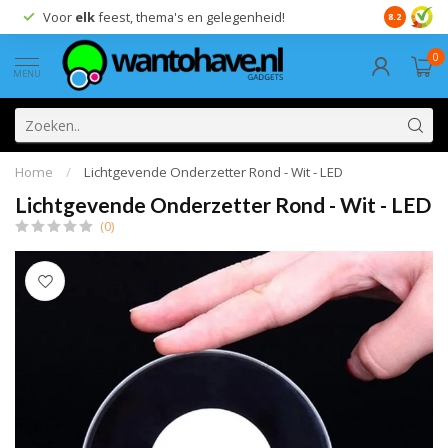
Voor
elk
feest, thema's en gelegenheid!
8.2
0
MENU
Home
/
Lichtgevende Onderzetter Rond - Wit - LED
Lichtgevende Onderzetter Rond - Wit - LED
(0)