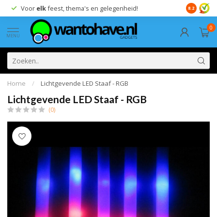
Voor
elk
feest, thema's en gelegenheid!
8.2
0
MENU
Home
/
Lichtgevende LED Staaf - RGB
Lichtgevende LED Staaf - RGB
(0)