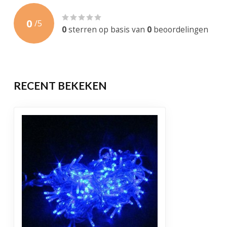
Gewicht
300 Gram
0
/
5
Levensduur
50.000 brandu
0
sterren op basis van
0
beoordelingen
Garantie
1 jaar
Certificering
CE, RoHS
RECENT BEKEKEN