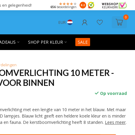
s en gelegenheid!
8.2
656
beoordelingen
0
EUR
ADEAUS
SHOP PER KLEUR
SALE
rdelingen
OMVERLICHTING 10 METER -
 VOOR BINNEN
Op voorraad
verlichting met een lengte van 10 meter in het blauw. Met maar
D lampjes. Blauw licht geeft een heldere koele kleur en is minder
ra en fauna. De kerstboomverlichting heeft 8 standen.
Lees meer
.