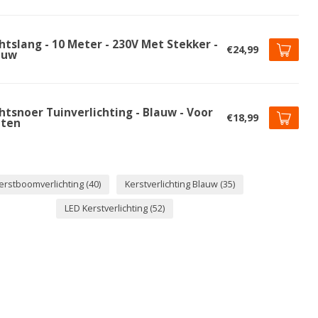
htslang - 10 Meter - 230V Met Stekker -
€24,99
auw
htsnoer Tuinverlichting - Blauw - Voor
€18,99
iten
erstboomverlichting
(40)
Kerstverlichting Blauw
(35)
LED Kerstverlichting
(52)