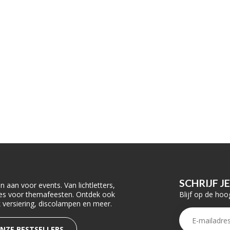
SCHRIJF J
 aan voor events. Van lichtletters,
Blijf op de hoo
ties voor themafeesten. Ontdek ook
rk versiering, discolampen en meer.
ONZE BESTSELLERS