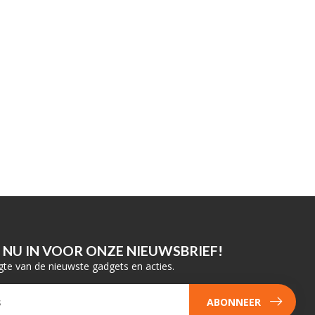
E NU IN VOOR ONZE NIEUWSBRIEF!
gte van de nieuwste gadgets en acties.
ABONNEER