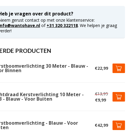
Heb je vragen over dit product?
Neem gerust contact op met onze klantenservice:
info@wantohave.nl
of
+31 320 322118
. We helpen je graag
verder!
ERDE PRODUCTEN
rstboomverlichting 30 Meter - Blauw -
€22,99
or Binnen
€13,95
chtdraad Kerstverlichting 10 Meter -
 - Blauw - Voor Buiten
€9,99
rstboomverlichting - Blauw - Voor
€42,99
iten