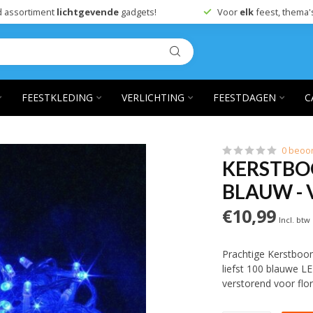
 assortiment
lichtgevende
gadgets!
Voor
elk
feest, thema'
FEESTKLEDING
VERLICHTING
FEESTDAGEN
C
0 beoo
KERSTBO
BLAUW -
€10,99
Incl. btw
Prachtige Kerstboom
liefst 100 blauwe LE
verstorend voor flo