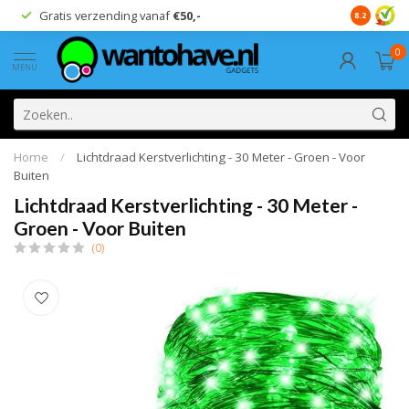
Gratis verzending vanaf
€50,-
Breed ass
8.2
0
MENU
Home
/
Lichtdraad Kerstverlichting - 30 Meter - Groen - Voor
Buiten
Lichtdraad Kerstverlichting - 30 Meter -
Groen - Voor Buiten
(0)