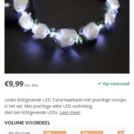
€9,99
Op voorraad
Incl. btw
Leuke lichtgevende LED Tiara/Haarband met prachtige roosjes
in het wit. Met prachtige witte LED verlichting.
Met tien lichtgevende LEDs.
Lees meer
.
VOLUME VOORDEEL
No discount
20%
Korting
30%
Korting
47%
Kort