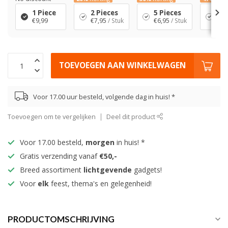
1 Piece
2 Pieces
5 Pieces
10 
€9,99
€7,95
/ Stuk
€6,95
/ Stuk
€5,
TOEVOEGEN AAN WINKELWAGEN
Voor 17.00 uur besteld, volgende dag in huis! *
Toevoegen om te vergelijken
Deel dit product
Voor 17.00 besteld,
morgen
in huis! *
Gratis verzending vanaf
€50,-
Breed assortiment
lichtgevende
gadgets!
Voor
elk
feest, thema's en gelegenheid!
PRODUCTOMSCHRIJVING