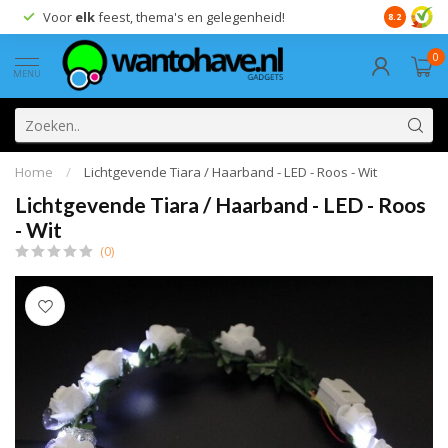
Voor
elk
feest, thema's en gelegenheid!
8.2
0
MENU
Home
/
Lichtgevende Tiara / Haarband - LED - Roos - Wit
Lichtgevende Tiara / Haarband - LED - Roos
- Wit
(0)