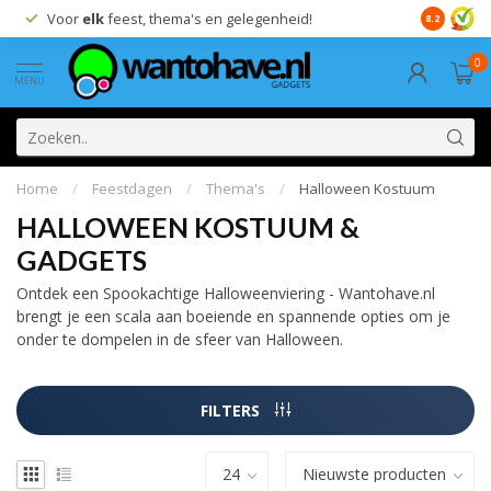
Voor
elk
feest, thema's en gelegenheid!
8.2
0
MENU
Home
/
Feestdagen
/
Thema's
/
Halloween Kostuum
HALLOWEEN KOSTUUM &
GADGETS
Ontdek een Spookachtige Halloweenviering - Wantohave.nl
brengt je een scala aan boeiende en spannende opties om je
onder te dompelen in de sfeer van Halloween.
FILTERS