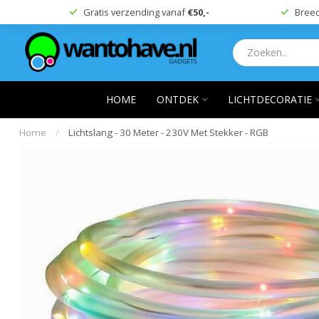
Gratis verzending vanaf
€50,-
Breed
HOME
ONTDEK
LICHTDECORATIE
Home
/
Lichtslang - 30 Meter - 230V Met Stekker - RGB