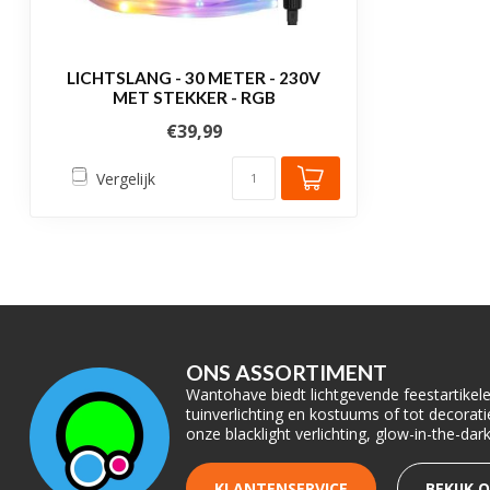
LICHTSLANG - 30 METER - 230V
MET STEKKER - RGB
€39,99
Vergelijk
ONS ASSORTIMENT
Wantohave biedt lichtgevende feestartikelen
tuinverlichting en kostuums of tot decora
onze blacklight verlichting, glow-in-the-da
KLANTENSERVICE
BEKIJK 