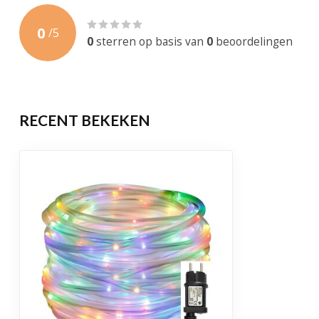
Gewicht
300 Gram
0
/
5
Levensduur
30.000 brandu
0
sterren op basis van
0
beoordelingen
Garantie
1 jaar
Certificering
CE, RoHS
RECENT BEKEKEN