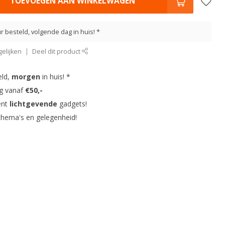
TOEVOEGEN AAN WINKELWAGEN
r besteld, volgende dag in huis! *
elijken
Deel dit product
eld,
morgen
in huis! *
ng vanaf
€50,-
ent
lichtgevende
gadgets!
thema's en gelegenheid!