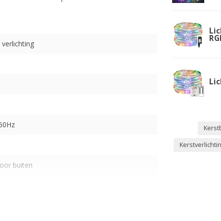
Lic
RG
verlichting
Lic
-60Hz
Kerst
Kerstverlicht
oor buiten