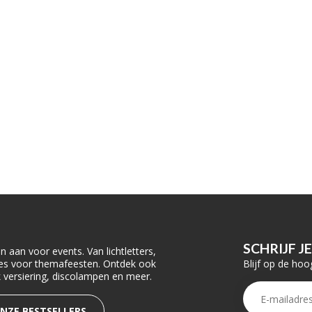
SCHRIJF J
 aan voor events. Van lichtletters,
Blijf op de hoo
ties voor themafeesten. Ontdek ook
rk versiering, discolampen en meer.
ONZE BESTSELLERS