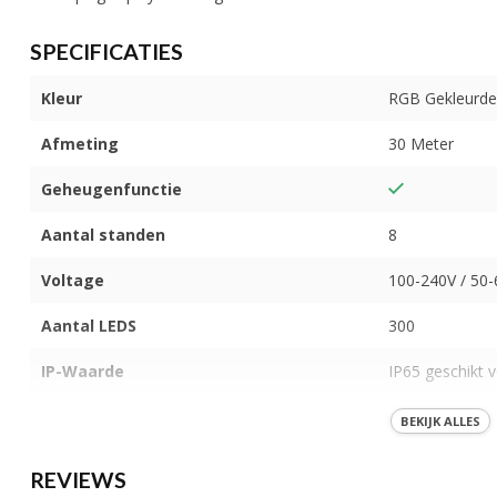
SPECIFICATIES
Kleur
RGB Gekleurde 
Afmeting
30 Meter
Geheugenfunctie
Aantal standen
8
Voltage
100-240V / 50
Aantal LEDS
300
IP-Waarde
IP65 geschikt v
Koppelbaar
BEKIJK ALLES
Materiaal
Plastic
REVIEWS