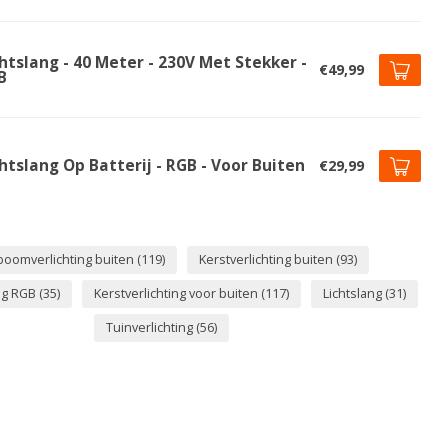
htslang - 40 Meter - 230V Met Stekker -
€49,99
B
htslang Op Batterij - RGB - Voor Buiten
€29,99
boomverlichting buiten
(119)
Kerstverlichting buiten
(93)
ing RGB
(35)
Kerstverlichting voor buiten
(117)
Lichtslang
(31)
Tuinverlichting
(56)