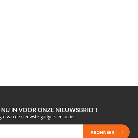
E NU IN VOOR ONZE NIEUWSBRIEF!
gte van de nieuwste gadgets en acties.
ABONNEER