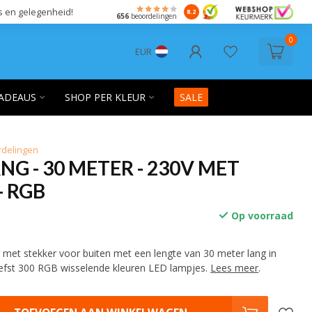
s en gelegenheid!
8.2
656
beoordelingen
0
EUR
ADEAUS
SHOP PER KLEUR
SALE
rdelingen
NG - 30 METER - 230V MET
- RGB
Op voorraad
g met stekker voor buiten met een lengte van 30 meter lang in
iefst 300 RGB wisselende kleuren LED lampjes.
Lees meer
.