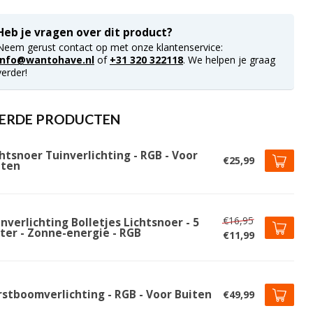
Heb je vragen over dit product?
Neem gerust contact op met onze klantenservice:
info@wantohave.nl
of
+31 320 322118
. We helpen je graag
verder!
ERDE PRODUCTEN
htsnoer Tuinverlichting - RGB - Voor
€25,99
iten
€16,95
nverlichting Bolletjes Lichtsnoer - 5
ter - Zonne-energie - RGB
€11,99
rstboomverlichting - RGB - Voor Buiten
€49,99