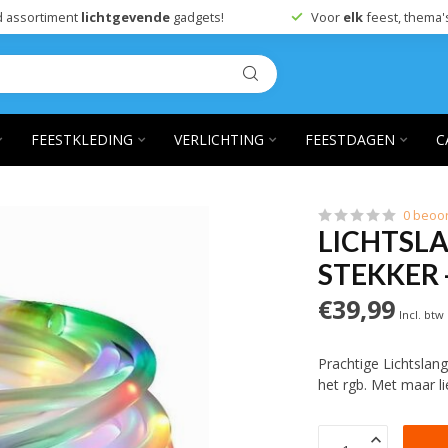
 assortiment
lichtgevende
gadgets!
Voor
elk
feest, thema'
FEESTKLEDING
VERLICHTING
FEESTDAGEN
C
0 beoo
LICHTSLA
STEKKER 
€39,99
Incl. btw
Prachtige Lichtslan
het rgb. Met maar l