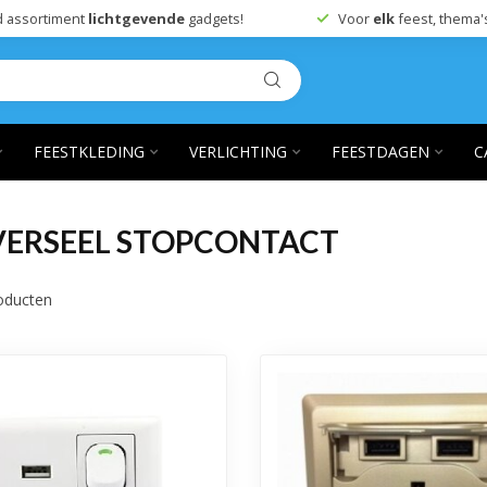
 assortiment
lichtgevende
gadgets!
Voor
elk
feest, thema'
FEESTKLEDING
VERLICHTING
FEESTDAGEN
C
VERSEEL STOPCONTACT
oducten