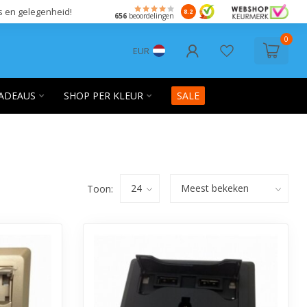
s en gelegenheid!
8.2
656
beoordelingen
0
EUR
ADEAUS
SHOP PER KLEUR
SALE
Toon: