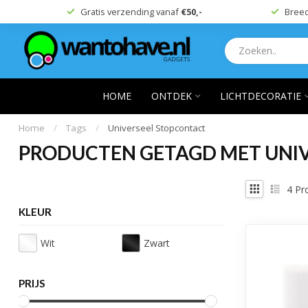
Gratis verzending vanaf
€50,-
Breed
HOME
ONTDEK
LICHTDECORATIE
Home
/
Tags
/
Universeel Stopcontact
PRODUCTEN GETAGD MET UNI
4
Pr
KLEUR
Wit
Zwart
PRIJS