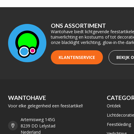
ONS ASSORTIMENT
Wantohave biedt lichtgevende feestartikelen
tuinverlichting en kostuums of tot decora
onze blacklight verlichting, glow-in-the-da
KLANTENSERVICE
BEKIJK 
WANTOHAVE
CATEGOR
Voor elke gelegenheid een feestartikel!
Ontdek
Lichtdecorati
Artemisweg 145G
Feestkleding
8239 DD Lelystad
Nederland
Verlichting