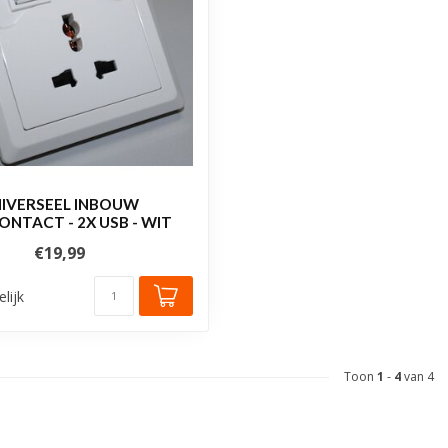
IVERSEEL INBOUW
NTACT - 2X USB - WIT
€19,99
elijk
Toon
1
-
4
van 4