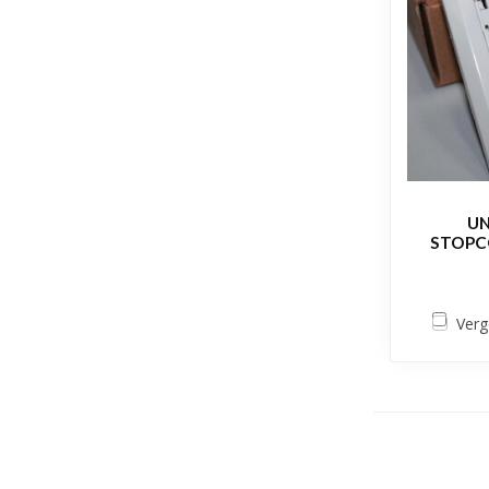
UN
STOPCO
Verg