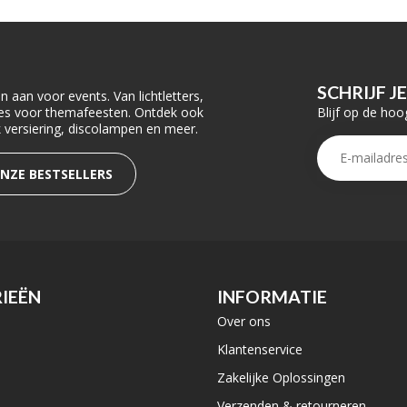
SCHRIJF J
 aan voor events. Van lichtletters,
Blijf op de hoo
ties voor themafeesten. Ontdek ook
rk versiering, discolampen en meer.
ONZE BESTSELLERS
IEËN
INFORMATIE
Over ons
e
Klantenservice
Zakelijke Oplossingen
Verzenden & retourneren