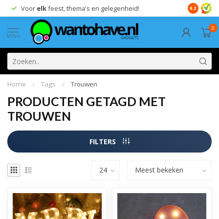
Voor
elk
feest, thema's en gelegenheid!
8.2
0
MENU
Home
/
Tags
/
Trouwen
PRODUCTEN GETAGD MET
TROUWEN
FILTERS