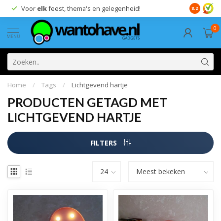
Voor
elk
feest, thema's en gelegenheid!
8.2
0
MENU
Home
/
Tags
/
Lichtgevend hartje
PRODUCTEN GETAGD MET
LICHTGEVEND HARTJE
FILTERS