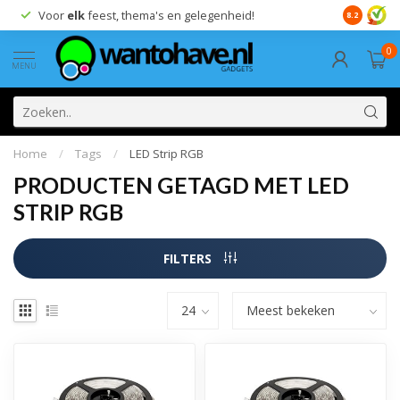
Voor
elk
feest, thema's en gelegenheid!
8.2
0
MENU
Home
/
Tags
/
LED Strip RGB
PRODUCTEN GETAGD MET LED
STRIP RGB
FILTERS