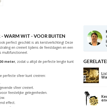
 - WARM WIT - VOOR BUITEN
ok perfect geschikt is als kerstverlichting! Deze
itstraling en creëert tijdens de feestdagen en een
s multifunctioneel.
GERELATE
100 meter
, zodat u altijd de perfecte lengte kunt
Lic
de perfecte sfeer kunt creëren:
Wa
.
gevende sfeer creëert.
jn voor feestelijke gelegenheden.
Ke
how.
en
nd effect.