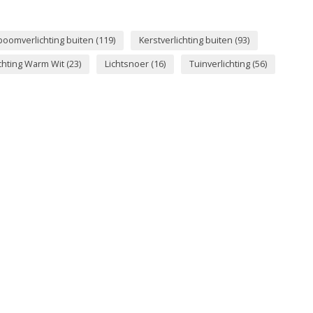
boomverlichting buiten
(119)
Kerstverlichting buiten
(93)
ichting Warm Wit
(23)
Lichtsnoer
(16)
Tuinverlichting
(56)