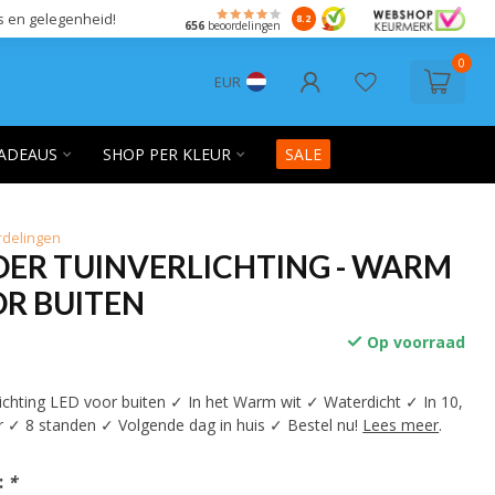
s en gelegenheid!
8.2
656
beoordelingen
0
EUR
ADEAUS
SHOP PER KLEUR
SALE
rdelingen
OER TUINVERLICHTING - WARM
OR BUITEN
Op voorraad
lichting LED voor buiten ✓ In het Warm wit ✓ Waterdicht ✓ In 10,
r ✓ 8 standen ✓ Volgende dag in huis ✓ Bestel nu!
Lees meer
.
:
*