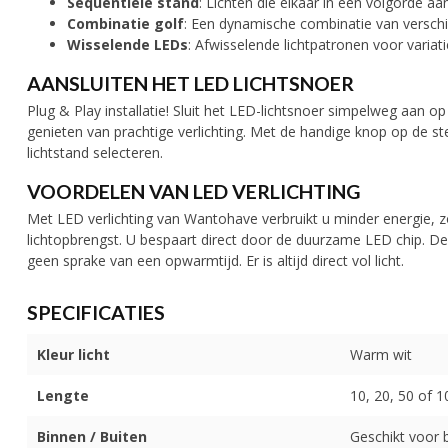
Sequentiële stand
: Lichten die elkaar in een volgorde aa
Combinatie golf
: Een dynamische combinatie van verschil
Wisselende LEDs
: Afwisselende lichtpatronen voor variati
AANSLUITEN HET LED LICHTSNOER
Plug & Play installatie! Sluit het LED-lichtsnoer simpelweg aan o
genieten van prachtige verlichting. Met de handige knop op de s
lichtstand selecteren.
VOORDELEN VAN LED VERLICHTING
Met LED verlichting van Wantohave verbruikt u minder energie, z
lichtopbrengst. U bespaart direct door de duurzame LED chip. De
geen sprake van een opwarmtijd. Er is altijd direct vol licht.
SPECIFICATIES
Kleur licht
Warm wit
Lengte
10, 20, 50 of 
Binnen / Buiten
Geschikt voor 