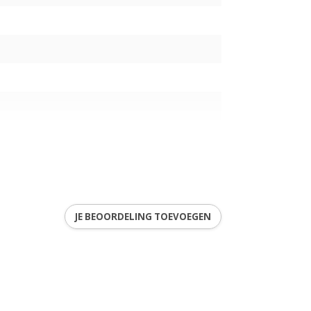
d
JE BEOORDELING TOEVOEGEN
5
ren