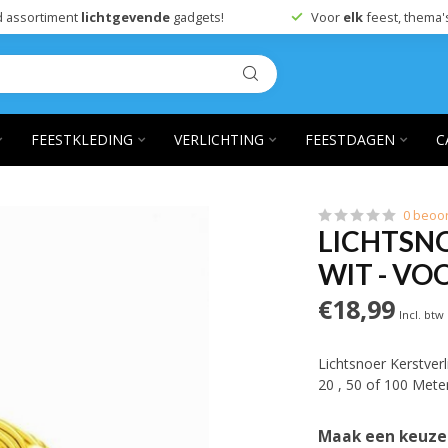
 assortiment
lichtgevende
gadgets!
Voor
elk
feest, thema'
FEESTKLEDING
VERLICHTING
FEESTDAGEN
C
0 beoo
LICHTSN
WIT - VO
€18,99
Incl. btw
Lichtsnoer Kerstver
20 , 50 of 100 Mete
Maak een keuze