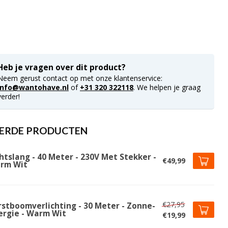
Heb je vragen over dit product?
Neem gerust contact op met onze klantenservice:
info@wantohave.nl
of
+31 320 322118
. We helpen je graag
verder!
ERDE PRODUCTEN
htslang - 40 Meter - 230V Met Stekker -
€49,99
rm Wit
€27,95
rstboomverlichting - 30 Meter - Zonne-
ergie - Warm Wit
€19,99