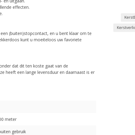
n- en uitgaan.
lende effecten.
e.
Kerst
Kerstverl
p een (buiten)stopcontact, en u bent klaar om te
tekkerdoos kunt u moeiteloos uw favoriete
onder dat dit ten koste gaat van de
ze heeft een lange levensduur en daarnaast is er
100 meter
buiten gebruik