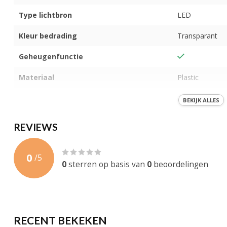
Type lichtbron
LED
Kleur bedrading
Transparant
Geheugenfunctie
Materiaal
Plastic
Aantal standen
8
BEKIJK ALLES
Aantal LEDS
Per 10 cm 1 le
REVIEWS
Koppelbaar
0
/
5
IP-Waarde
IP-65
0
sterren op basis van
0
beoordelingen
Gewicht
300 gram
EAN-code
878525287762
RECENT BEKEKEN
Levensduur
30.000 brandu