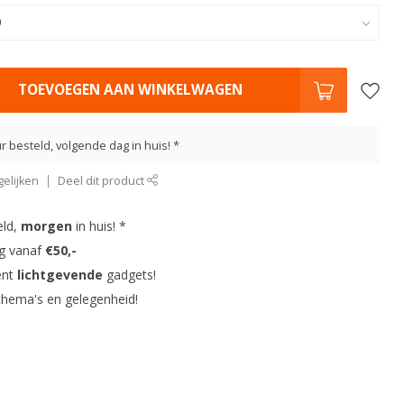
TOEVOEGEN AAN WINKELWAGEN
r besteld, volgende dag in huis! *
elijken
Deel dit product
eld,
morgen
in huis! *
ng vanaf
€50,-
ent
lichtgevende
gadgets!
thema's en gelegenheid!