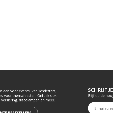
SCHRIJF J
 aan voor events. Van lichtletters,
Blijf op de hoo
ties voor themafeesten. Ontdek ook
rk versiering, discolampen en meer.
ONZE BESTSELLERS