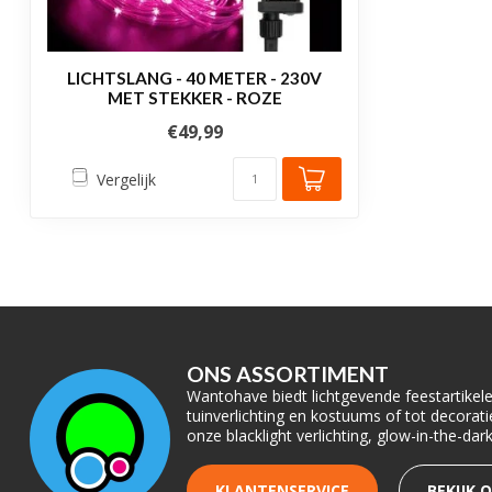
LICHTSLANG - 40 METER - 230V
MET STEKKER - ROZE
€49,99
Vergelijk
ONS ASSORTIMENT
Wantohave biedt lichtgevende feestartikelen
tuinverlichting en kostuums of tot decora
onze blacklight verlichting, glow-in-the-da
KLANTENSERVICE
BEKIJK 