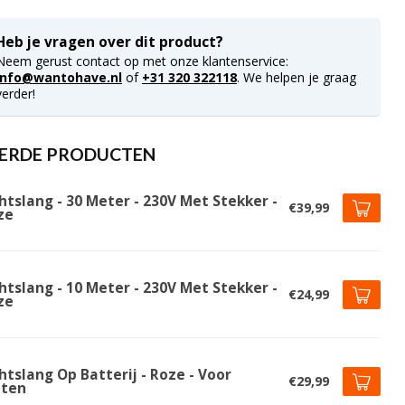
Heb je vragen over dit product?
Neem gerust contact op met onze klantenservice:
info@wantohave.nl
of
+31 320 322118
. We helpen je graag
verder!
ERDE PRODUCTEN
htslang - 30 Meter - 230V Met Stekker -
€39,99
ze
htslang - 10 Meter - 230V Met Stekker -
€24,99
ze
htslang Op Batterij - Roze - Voor
€29,99
iten