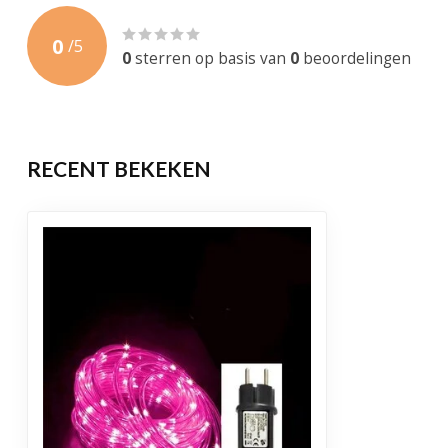
Gewicht
300 Gram
0
/
5
Levensduur
30.000 brandu
0
sterren op basis van
0
beoordelingen
Garantie
1 jaar
Certificering
CE, RoHS
RECENT BEKEKEN