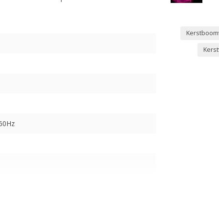
Kerstboomv
Kerst
-60Hz