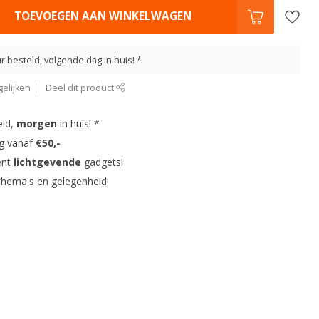
TOEVOEGEN AAN WINKELWAGEN
r besteld, volgende dag in huis! *
elijken
Deel dit product
eld,
morgen
in huis! *
ng vanaf
€50,-
ent
lichtgevende
gadgets!
thema's en gelegenheid!