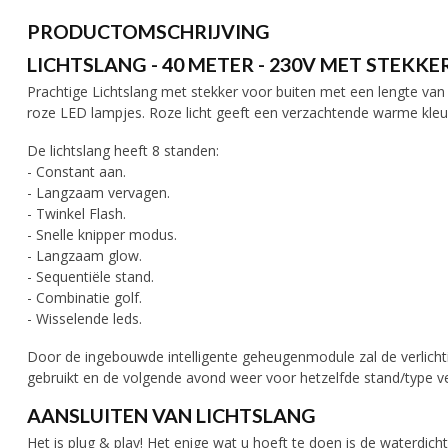
PRODUCTOMSCHRIJVING
LICHTSLANG - 40 METER - 230V MET STEKKER
Prachtige Lichtslang met stekker voor buiten met een lengte van 
roze LED lampjes. Roze licht geeft een verzachtende warme kleur
De lichtslang heeft 8 standen:
- Constant aan.
- Langzaam vervagen.
- Twinkel Flash.
- Snelle knipper modus.
- Langzaam glow.
- Sequentiële stand.
- Combinatie golf.
- Wisselende leds.
Door de ingebouwde intelligente geheugenmodule zal de verlichti
gebruikt en de volgende avond weer voor hetzelfde stand/type ver
AANSLUITEN VAN LICHTSLANG
Het is plug & play! Het enige wat u hoeft te doen is de waterdicht