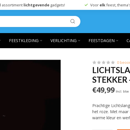
 assortiment
lichtgevende
gadgets!
Voor
elk
feest, thema'
FEESTKLEDING
VERLICHTING
FEESTDAGEN
C
0 beoo
LICHTSLA
STEKKER 
€49,99
Incl. btw
Prachtige Lichtslan
het roze. Met maar 
warme kleur en werk