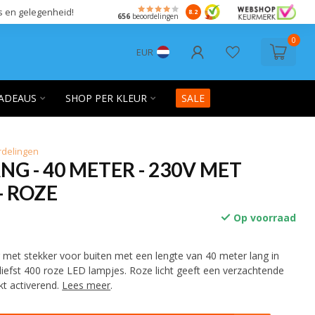
s en gelegenheid!
8.2
656
beoordelingen
0
EUR
ADEAUS
SHOP PER KLEUR
SALE
rdelingen
NG - 40 METER - 230V MET
- ROZE
Op voorraad
g met stekker voor buiten met een lengte van 40 meter lang in
liefst 400 roze LED lampjes. Roze licht geeft een verzachtende
t activerend.
Lees meer
.