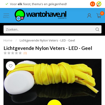
Voor
elk
feest, thema's en gelegenheid!
8.2
0
MENU
Home
/
Lichtgevende Nylon Veters - LED - Geel
Lichtgevende Nylon Veters - LED - Geel
(0)