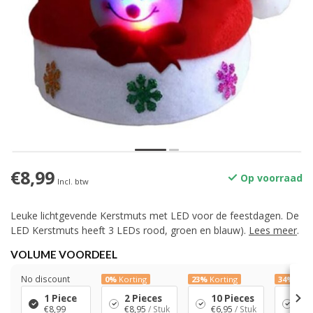
€8,99
Op voorraad
Incl. btw
Leuke lichtgevende Kerstmuts met LED voor de feestdagen. De
LED Kerstmuts heeft 3 LEDs rood, groen en blauw).
Lees meer
.
VOLUME VOORDEEL
No discount
0%
Korting
23%
Korting
34%
Kort
1 Piece
2 Pieces
10 Pieces
50 
€8,99
€8,95
/ Stuk
€6,95
/ Stuk
€5,