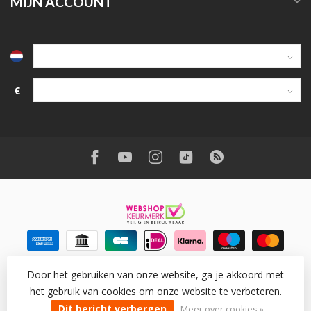
MIJN ACCOUNT
€
Door het gebruiken van onze website, ga je akkoord met
het gebruik van cookies om onze website te verbeteren.
© Copyright 2026 Wantohave
- Powered by
Lightspeed
-
Lightspeed design
by
Dyvelopment
Dit bericht verbergen
Meer over cookies »