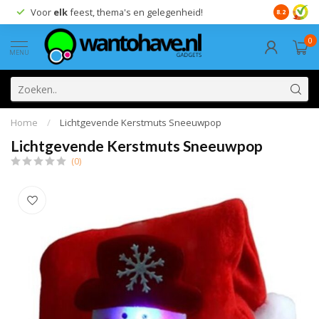
Voor
elk
feest, thema's en gelegenheid!
8.2
0
MENU
Home
/
Lichtgevende Kerstmuts Sneeuwpop
Lichtgevende Kerstmuts Sneeuwpop
(0)