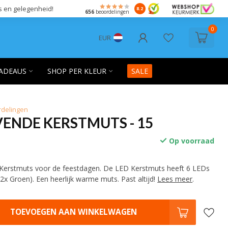
s en gelegenheid!
8.2
656
beoordelingen
0
EUR
ADEAUS
SHOP PER KLEUR
SALE
rdelingen
ENDE KERSTMUTS - 15
Op voorraad
 Kerstmuts voor de feestdagen. De LED Kerstmuts heeft 6 LEDs
2x Groen). Een heerlijk warme muts. Past altijd!
Lees meer
.
TOEVOEGEN AAN WINKELWAGEN