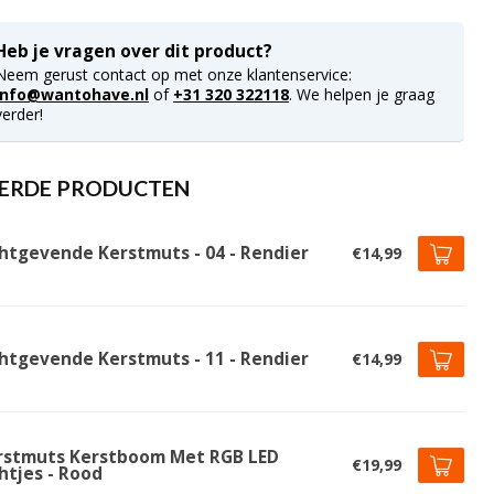
Heb je vragen over dit product?
Neem gerust contact op met onze klantenservice:
info@wantohave.nl
of
+31 320 322118
. We helpen je graag
verder!
ERDE PRODUCTEN
chtgevende Kerstmuts - 04 - Rendier
€14,99
chtgevende Kerstmuts - 11 - Rendier
€14,99
rstmuts Kerstboom Met RGB LED
€19,99
htjes - Rood