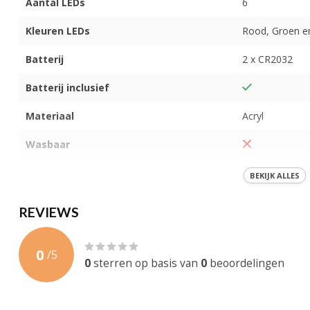
Aantal LEDs
6
Kleuren LEDs
Rood, Groen e
Batterij
2 x CR2032
Batterij inclusief
Materiaal
Acryl
Wasbaar
Afmeting
1 Maat
BEKIJK ALLES
Sound Activated
REVIEWS
Garantie
3 maanden
0
/
5
Certificering
CE, RoHS
0
sterren op basis van
0
beoordelingen