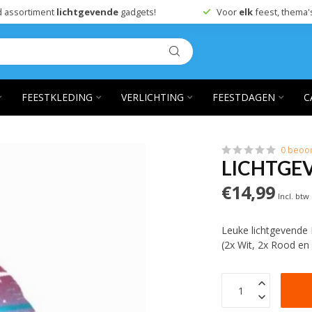
 assortiment
lichtgevende
gadgets!
Voor
elk
feest, thema'
FEESTKLEDING
VERLICHTING
FEESTDAGEN
C
0 beoo
LICHTGEV
€14,99
Incl. btw
Leuke lichtgevende
(2x Wit, 2x Rood en 