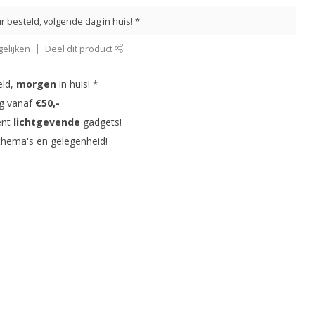
r besteld, volgende dag in huis! *
elijken
Deel dit product
eld,
morgen
in huis! *
ng vanaf
€50,-
ent
lichtgevende
gadgets!
thema's en gelegenheid!