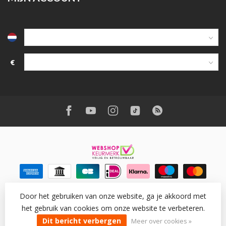
€
Door het gebruiken van onze website, ga je akkoord met
het gebruik van cookies om onze website te verbeteren.
© Copyright 2026 Wantohave
- Powered by
Lightspeed
-
Lightspeed design
by
Dyvelopment
Dit bericht verbergen
Meer over cookies »