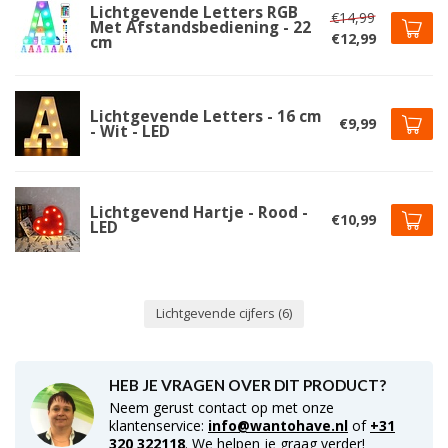
Lichtgevende Letters RGB
€14,99
Met Afstandsbediening - 22
€12,99
cm
Lichtgevende Letters - 16 cm
€9,99
- Wit - LED
Lichtgevend Hartje - Rood -
€10,99
LED
Lichtgevende cijfers
(6)
HEB JE VRAGEN OVER DIT PRODUCT?
Neem gerust contact op met onze
klantenservice:
info@wantohave.nl
of
+31
320 322118
. We helpen je graag verder!