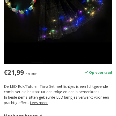
€21,99
Op voorraad
Incl. btw
De LED Rok/Tutu en Tiara Set met lichtjes is een lichtgevende
combi set die bestaat uit een rokje en een bloemenkrans.
In beide items zitten gekleurde LED lampjes verwerkt voor een
prachtig effect.
Lees meer
.