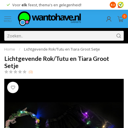
Voor
elk
feest, thema's en gelegenheid!
8.2
0
MENU
Home
/
Lichtgevende Rok/Tutu en Tiara Groot Setje
Lichtgevende Rok/Tutu en Tiara Groot
Setje
(0)