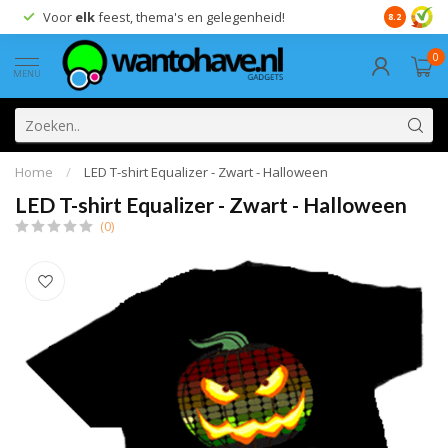
Voor
elk
feest, thema's en gelegenheid!
8.2
0
MENU
Home
/
LED T-shirt Equalizer - Zwart - Halloween
LED T-shirt Equalizer - Zwart - Halloween
(0)