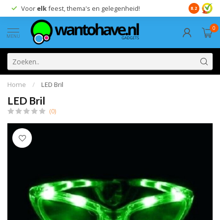
Voor
elk
feest, thema's en gelegenheid!
8.2
0
MENU
Home
/
LED Bril
LED Bril
(0)