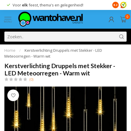
Voor
elk
feest, thema's en gelegenheid!
8.2
0
MENU
Home
/
Kerstverlichting Druppels met Stekker - LED
Meteoorregen - Warm wit
Kerstverlichting Druppels met Stekker -
LED Meteoorregen - Warm wit
(0)