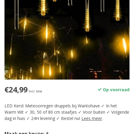
€24,99
Op voorraad
Incl. btw
LED Kerst Meteoorregen druppels bij Wantohave ✓ In het
Warm Wit ✓ 30, 50 of 80 cm staafjes ✓ Voor buiten ✓ Volgende
dag in huis ✓ 24H levering ✓ Bestel nu!
Lees meer
.
Maak een keuze:
*