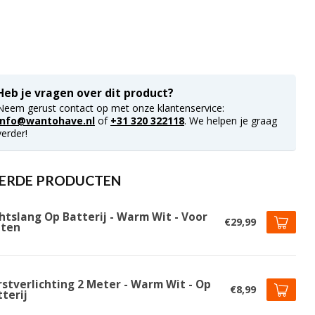
Heb je vragen over dit product?
Neem gerust contact op met onze klantenservice:
info@wantohave.nl
of
+31 320 322118
. We helpen je graag
verder!
ERDE PRODUCTEN
htslang Op Batterij - Warm Wit - Voor
€29,99
iten
rstverlichting 2 Meter - Warm Wit - Op
€8,99
terij