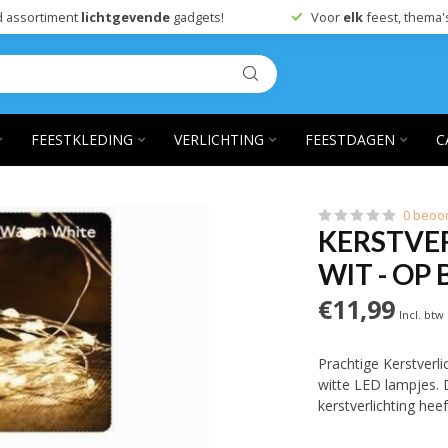
 assortiment
lichtgevende
gadgets!
Voor
elk
feest, thema'
FEESTKLEDING
VERLICHTING
FEESTDAGEN
C
0 beoo
KERSTVER
WIT - OP 
€11,99
Incl. btw
Prachtige Kerstverl
witte LED lampjes. 
kerstverlichting hee