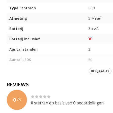
Type lichtbron
LED
Afmeting
5 Meter
Batterij
3 x AA
Batterij inclusief
Aantal standen
2
Aantal LEDS
50
IP-Waarde
IP40
BEKIJK ALLES
Garantie
3 maanden
REVIEWS
Certificering
CE, RoHS
0
/
5
0
sterren op basis van
0
beoordelingen