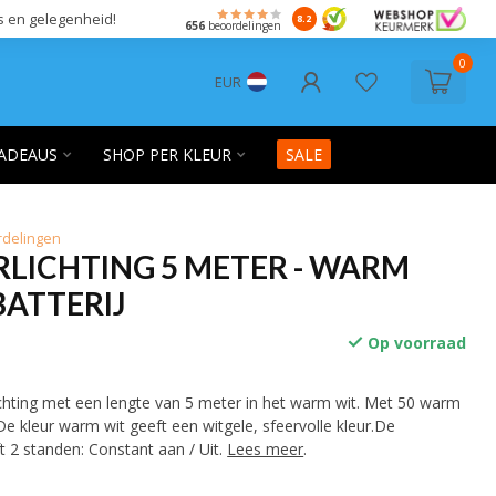
s en gelegenheid!
8.2
656
beoordelingen
0
EUR
ADEAUS
SHOP PER KLEUR
SALE
rdelingen
LICHTING 5 METER - WARM
BATTERIJ
Op voorraad
ichting met een lengte van 5 meter in het warm wit. Met 50 warm
De kleur warm wit geeft een witgele, sfeervolle kleur.De
ft 2 standen: Constant aan / Uit.
Lees meer
.