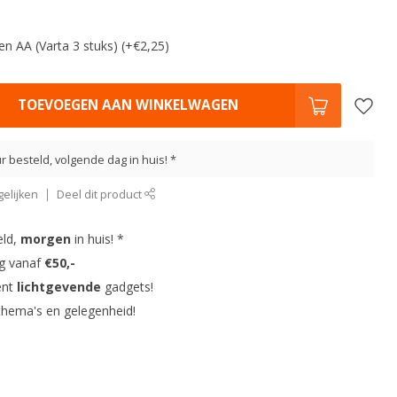
ijen AA (Varta 3 stuks) (+€2,25)
TOEVOEGEN AAN WINKELWAGEN
r besteld, volgende dag in huis! *
elijken
Deel dit product
eld,
morgen
in huis! *
ng vanaf
€50,-
ent
lichtgevende
gadgets!
thema's en gelegenheid!