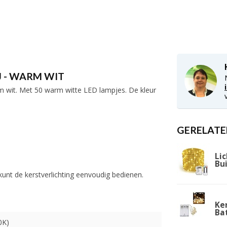
J - WARM WIT
rm wit. Met 50 warm witte LED lampjes. De kleur
GERELATE
Lic
Bu
 kunt de kerstverlichting eenvoudig bedienen.
Ke
Bat
0K)