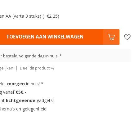
ijen AA (Varta 3 stuks) (+€2,25)
TOEVOEGEN AAN WINKELWAGEN
r besteld, volgende dag in huis! *
elijken
Deel dit product
eld,
morgen
in huis! *
ng vanaf
€50,-
ent
lichtgevende
gadgets!
thema's en gelegenheid!