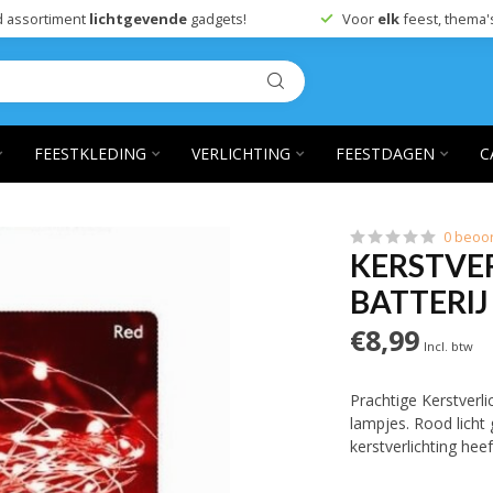
 assortiment
lichtgevende
gadgets!
Voor
elk
feest, thema'
FEESTKLEDING
VERLICHTING
FEESTDAGEN
C
0 beoo
KERSTVER
BATTERIJ
€8,99
Incl. btw
Prachtige Kerstverl
lampjes. Rood licht
kerstverlichting hee