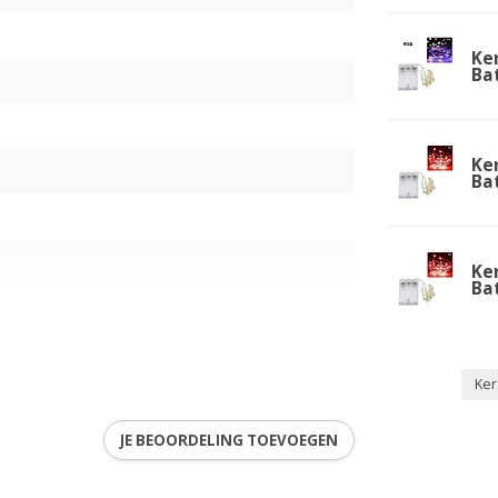
Ker
Bat
Ker
Bat
Ker
Bat
Ker
JE BEOORDELING TOEVOEGEN