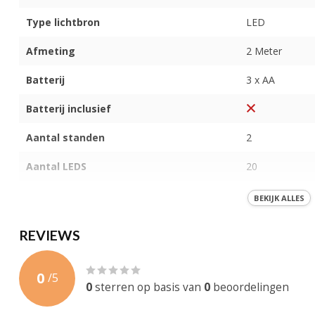
Type lichtbron
LED
Afmeting
2 Meter
Batterij
3 x AA
Batterij inclusief
Aantal standen
2
Aantal LEDS
20
IP-Waarde
IP40
BEKIJK ALLES
Garantie
3 maanden
REVIEWS
Certificering
CE, RoHS
0
/
5
0
sterren op basis van
0
beoordelingen