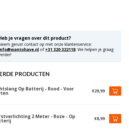
Heb je vragen over dit product?
Neem gerust contact op met onze klantenservice:
info@wantohave.nl
of
+31 320 322118
. We helpen je graag
verder!
ERDE PRODUCTEN
htslang Op Batterij - Rood - Voor
€29,99
iten
stverlichting 2 Meter - Roze - Op
€8,99
terij