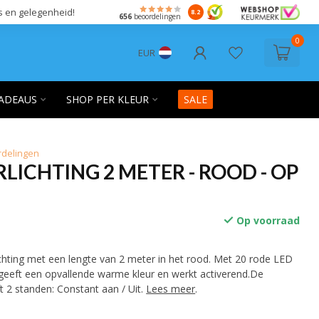
s en gelegenheid!
8.2
656
beoordelingen
0
EUR
ADEAUS
SHOP PER KLEUR
SALE
rdelingen
LICHTING 2 METER - ROOD - OP
Op voorraad
ichting met een lengte van 2 meter in het rood. Met 20 rode LED
 geeft een opvallende warme kleur en werkt activerend.De
ft 2 standen: Constant aan / Uit.
Lees meer
.