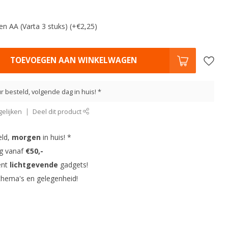
ijen AA (Varta 3 stuks) (+€2,25)
TOEVOEGEN AAN WINKELWAGEN
r besteld, volgende dag in huis! *
elijken
Deel dit product
eld,
morgen
in huis! *
ng vanaf
€50,-
ent
lichtgevende
gadgets!
thema's en gelegenheid!