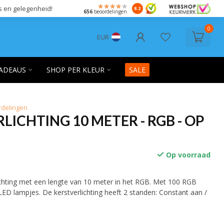
s en gelegenheid!
8.2
656
beoordelingen
0
EUR
ADEAUS
SHOP PER KLEUR
SALE
rdelingen
LICHTING 10 METER - RGB - OP
Op voorraad
ichting met een lengte van 10 meter in het RGB. Met 100 RGB
LED lampjes. De kerstverlichting heeft 2 standen: Constant aan /