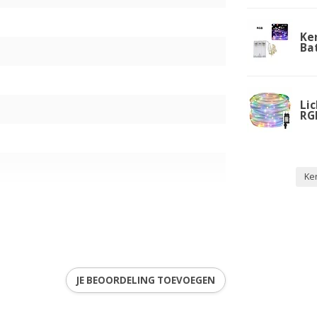
Ker
Bat
Lic
RG
Ker
JE BEOORDELING TOEVOEGEN