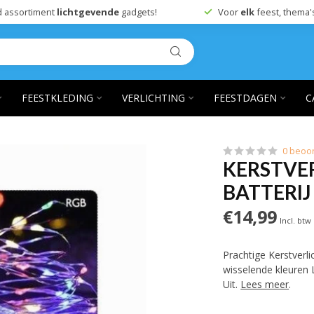
 assortiment
lichtgevende
gadgets!
Voor
elk
feest, thema'
FEESTKLEDING
VERLICHTING
FEESTDAGEN
C
0 beoo
KERSTVER
BATTERIJ
€14,99
Incl. btw
Prachtige Kerstverl
wisselende kleuren 
Uit.
Lees meer
.