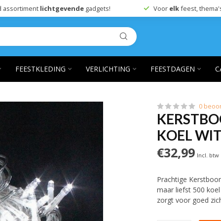
 assortiment
lichtgevende
gadgets!
Voor
elk
feest, thema'
FEESTKLEDING
VERLICHTING
FEESTDAGEN
C
0 beoo
KERSTBO
KOEL WIT
€32,99
Incl. btw
Prachtige Kerstboom
maar liefst 500 koel
zorgt voor goed zic