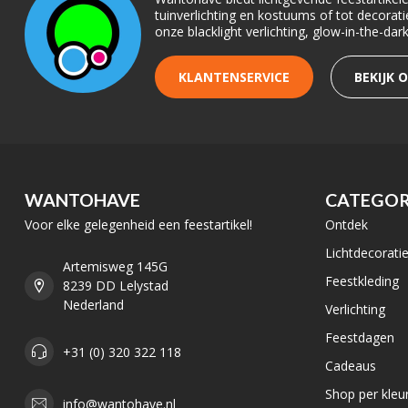
tuinverlichting en kostuums of tot decora
onze blacklight verlichting, glow-in-the-da
KLANTENSERVICE
BEKIJK 
WANTOHAVE
CATEGOR
Voor elke gelegenheid een feestartikel!
Ontdek
Lichtdecorati
Artemisweg 145G
Feestkleding
8239 DD Lelystad
Nederland
Verlichting
Feestdagen
+31 (0) 320 322 118
Cadeaus
Shop per kleu
info@wantohave.nl