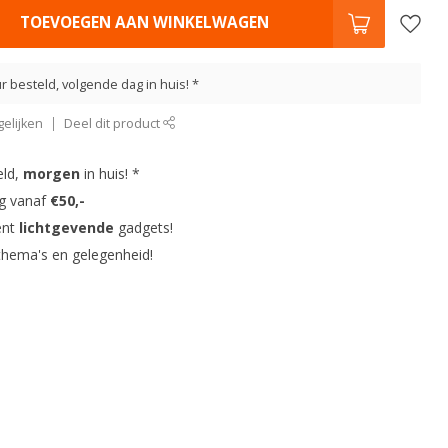
TOEVOEGEN AAN WINKELWAGEN
r besteld, volgende dag in huis! *
elijken
Deel dit product
eld,
morgen
in huis! *
ng vanaf
€50,-
ent
lichtgevende
gadgets!
thema's en gelegenheid!