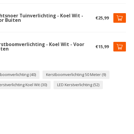
htsnoer Tuinverlichting - Koel Wit -
€25,99
or Buiten
rstboomverlichting - Koel Wit - Voor
€15,99
iten
tboomverlichting
(40)
Kerstboomverlichting 50 Meter
(9)
erstverlichting Koel Wit
(30)
LED Kerstverlichting
(52)