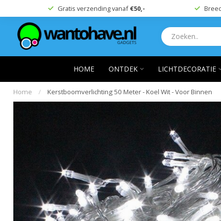
Gratis verzending vanaf
€50,-
Breed
HOME
ONTDEK
LICHTDECORATIE
Home
/
Kerstboomverlichting 50 Meter - Koel Wit - Voor Binnen