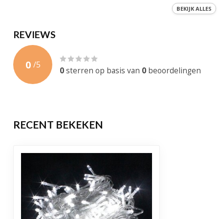
Koppelbaar
BEKIJK ALLES
Materiaal
Plastic
REVIEWS
Gewicht
300 Gram
0
/
5
Levensduur
50.000 brandu
0
sterren op basis van
0
beoordelingen
Garantie
1 jaar
Certificering
CE, RoHS
RECENT BEKEKEN