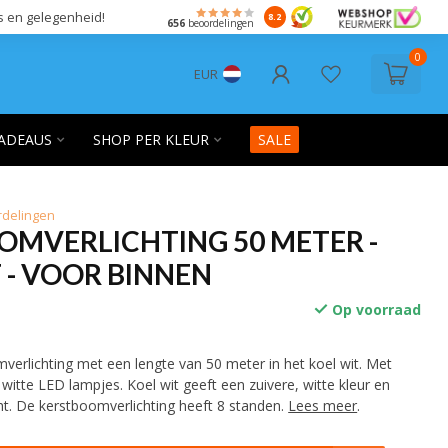
s en gelegenheid!
8.2
656
beoordelingen
0
EUR
ADEAUS
SHOP PER KLEUR
SALE
rdelingen
OMVERLICHTING 50 METER -
 - VOOR BINNEN
Op voorraad
verlichting met een lengte van 50 meter in het koel wit. Met
 witte LED lampjes. Koel wit geeft een zuivere, witte kleur en
ht. De kerstboomverlichting heeft 8 standen.
Lees meer
.