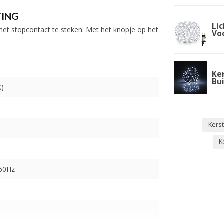
TING
Lic
n het stopcontact te steken. Met het knopje op het
Vo
Ke
Bu
K)
Kers
K
-60Hz