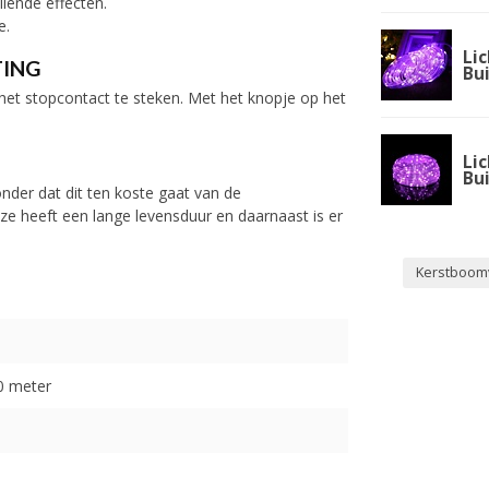
lende effecten.
e.
Lic
TING
Bu
n het stopcontact te steken. Met het knopje op het
Lic
Bu
nder dat dit ten koste gaat van de
ze heeft een lange levensduur en daarnaast is er
Kerstboomv
50 meter