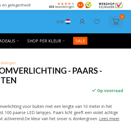
s en gelegenheid!
8.2
656
beoordelingen
0
EUR
ADEAUS
SHOP PER KLEUR
SALE
rdelingen
MVERLICHTING - PAARS -
ITEN
Op voorraad
verlichting voor buiten met een lengte van 10 meter in het
st 100 paarse LED lampjes. Paars licht geeft een violet achtige
t activerend.De kleur van het snoer is donkergroen.
Lees meer
.