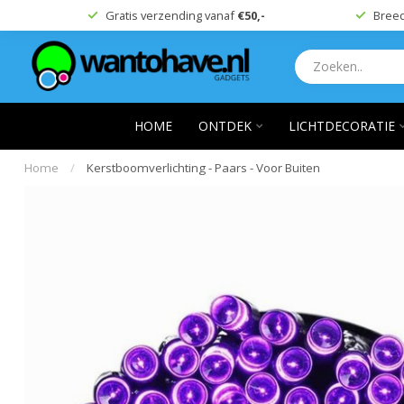
Gratis verzending vanaf
€50,-
Breed
HOME
ONTDEK
LICHTDECORATIE
Home
/
Kerstboomverlichting - Paars - Voor Buiten