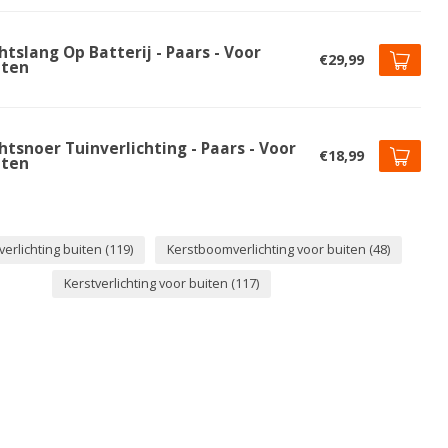
htslang Op Batterij - Paars - Voor
€29,99
iten
htsnoer Tuinverlichting - Paars - Voor
€18,99
iten
erlichting buiten
(119)
Kerstboomverlichting voor buiten
(48)
Kerstverlichting voor buiten
(117)