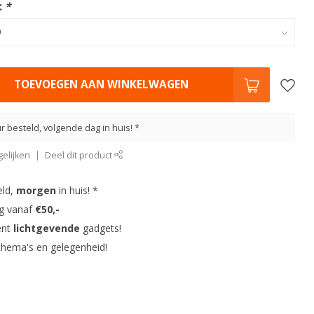
:
*
TOEVOEGEN AAN WINKELWAGEN
r besteld, volgende dag in huis! *
elijken
Deel dit product
eld,
morgen
in huis! *
ng vanaf
€50,-
ent
lichtgevende
gadgets!
thema's en gelegenheid!