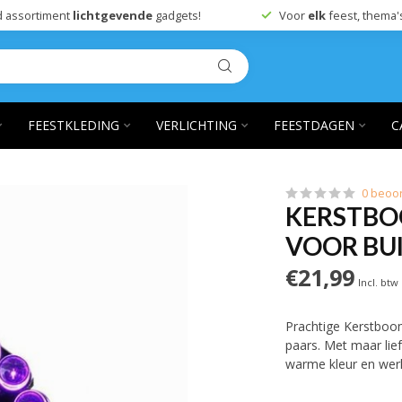
 assortiment
lichtgevende
gadgets!
Voor
elk
feest, thema'
FEESTKLEDING
VERLICHTING
FEESTDAGEN
C
0 beoo
KERSTBOO
VOOR BU
€21,99
Incl. btw
Prachtige Kerstboom
paars. Met maar lief
warme kleur en werk