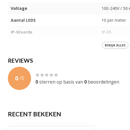
Voltage
100-240V / 50
Aantal LEDS
10 per meter
IP-Waarde
IP-65
Koppelbaar
BEKIJK ALLES
Materiaal
Plastic en ijzer
REVIEWS
Gewicht
200 gram
0
/
5
Levensduur
30.000 brandu
0
sterren op basis van
0
beoordelingen
Garantie
1 jaar
Certificering
CE, RoHS
RECENT BEKEKEN