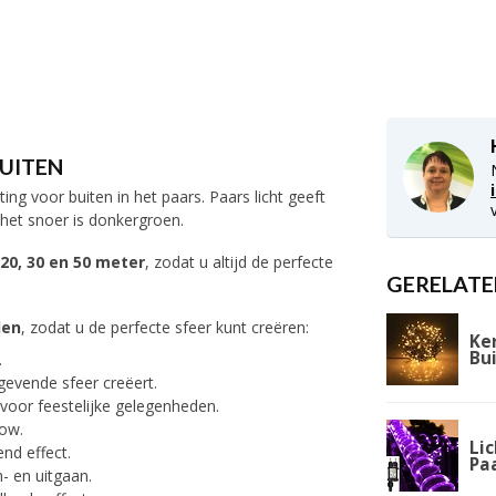
BUITEN
g voor buiten in het paars. Paars licht geeft
 het snoer is donkergroen.
 20, 30 en 50 meter
, zodat u altijd de perfecte
GERELATE
den
, zodat u de perfecte sfeer kunt creëren:
Ke
Bu
.
gevende sfeer creëert.
jn voor feestelijke gelegenheden.
how.
Lic
nd effect.
Pa
n- en uitgaan.