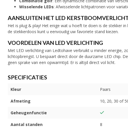
Combinatie golf
: Een dynamische combinatie van verschil
Wisselende LEDs
: Afwisselende lichtpatronen voor variati
AANSLUITEN HET LED KERSTBOOMVERLICH
Het is plug & play! Het enige wat u hoeft te doen is de stekker i
de stekkerdoos kunt u eenvoudig uw favoriete stand kiezen.
VOORDELEN VAN LED VERLICHTING
Met LED verlichting van Ledtohave verbruikt u minder energie, zo
lichtopbrengst. U bespaart direct door de duurzame LED chip. De
geen sprake van een opwarmtijd. Er is altijd direct vol licht.
SPECIFICATIES
Kleur
Paars
Afmeting
10, 20, 30 of 
Geheugenfunctie
Aantal standen
8