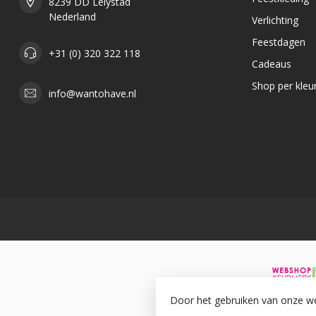
8239 DD Lelystad
Nederland
Verlichting
Feestdagen
+31 (0) 320 322 118
Cadeaus
Shop per kleu
info@wantohave.nl
Door het gebruiken van onze we
© Copyr