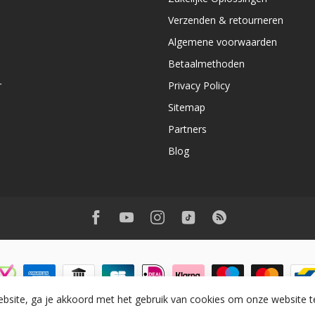
Verzenden & retourneren
Algemene voorwaarden
Betaalmethoden
r
Privacy Policy
Sitemap
Partners
Blog
bsite, ga je akkoord met het gebruik van cookies om onze website t
ight 2026 Wantohave
- Powered by
Lightspeed
-
Lightspeed design
by
Dyve