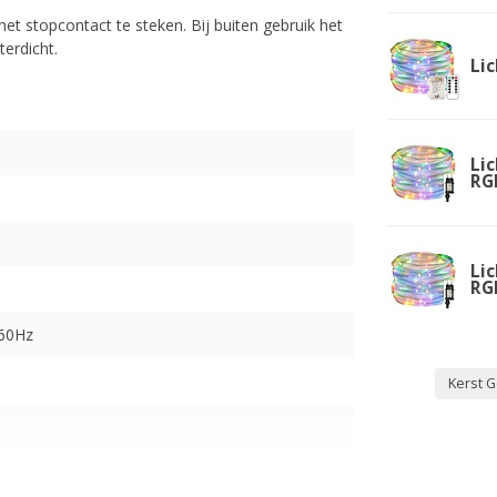
 het stopcontact te steken. Bij buiten gebruik het
erdicht.
Lic
Lic
RG
Lic
RG
-60Hz
Kerst G