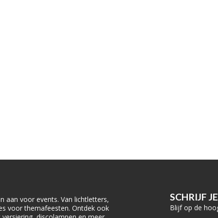
SCHRIJF J
 aan voor events. Van lichtletters,
Blijf op de hoo
ties voor themafeesten. Ontdek ook
rk versiering, discolampen en meer.