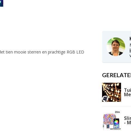
 Met tien mooie sterren en prachtige RGB LED
GERELATE
Tui
Me
Sl
- 