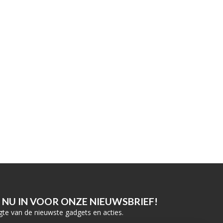
E NU IN VOOR ONZE NIEUWSBRIEF!
gte van de nieuwste gadgets en acties.