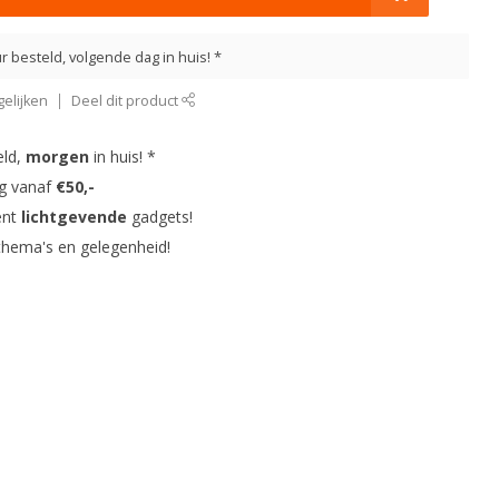
r besteld, volgende dag in huis! *
elijken
Deel dit product
eld,
morgen
in huis! *
ng vanaf
€50,-
ent
lichtgevende
gadgets!
thema's en gelegenheid!