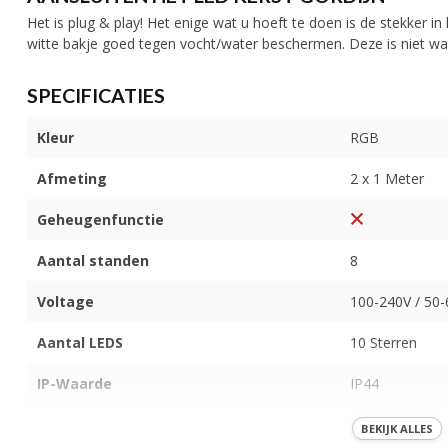
Het is plug & play! Het enige wat u hoeft te doen is de stekker in
witte bakje goed tegen vocht/water beschermen. Deze is niet wat
SPECIFICATIES
Kleur
RGB
Afmeting
2 x 1 Meter
Geheugenfunctie
Aantal standen
8
Voltage
100-240V / 50
Aantal LEDS
10 Sterren
IP-Waarde
IP44
Koppelbaar
BEKIJK ALLES