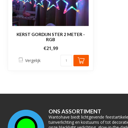
KERST GORDIJN STER 2 METER -
RGB
€21,99
Vergelijk
ONS ASSORTIMENT
Wantohave biedt lichtgevende feestartikelen
tuinverlichting en kostuums of tot decora
onze blacklight verlichting, glow-in-the-da