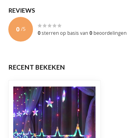
Materiaal
Plastic
REVIEWS
Gewicht
300 Gram
0
/
5
Levensduur
50.000 brandu
0
sterren op basis van
0
beoordelingen
Garantie
1 jaar
Certificering
CE, RoHS
RECENT BEKEKEN