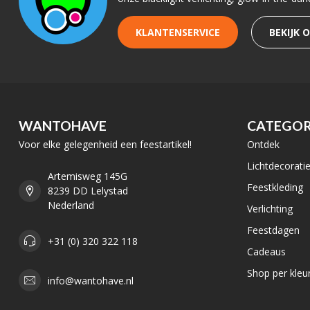
KLANTENSERVICE
BEKIJK 
WANTOHAVE
CATEGOR
Voor elke gelegenheid een feestartikel!
Ontdek
Lichtdecorati
Artemisweg 145G
Feestkleding
8239 DD Lelystad
Nederland
Verlichting
Feestdagen
+31 (0) 320 322 118
Cadeaus
Shop per kleu
info@wantohave.nl