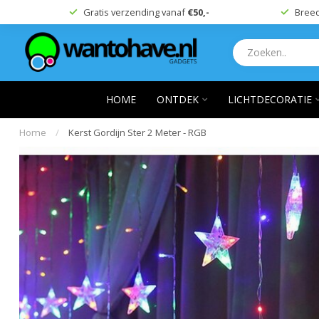
Gratis verzending vanaf
€50,-
Breed
HOME
ONTDEK
LICHTDECORATIE
Home
/
Kerst Gordijn Ster 2 Meter - RGB