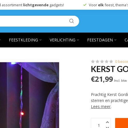
 assortiment
lichtgevende
gadgets!
Voor
elk
feest, thema'
FEESTKLEDING
VERLICHTING
FEESTDAGEN
C
0 beoo
KERST GO
€21,99
Incl. btw
Prachtig Kerst Gord
sterren en prachtig
Lees meer
.