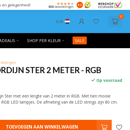
s en gelegenheid!
8.2
656
beoordelingen
0
EUR
ADEAUS
SHOP PER KLEUR
SALE
rdelingen
RDIJN STER 2 METER - RGB
Op voorraad
ijn Ster met een lengte van 2 meter in RGB. Met tien mooie
e RGB LED lampjes. De afmeting van de LED strings zijn 80 cm.
TOEVOEGEN AAN WINKELWAGEN