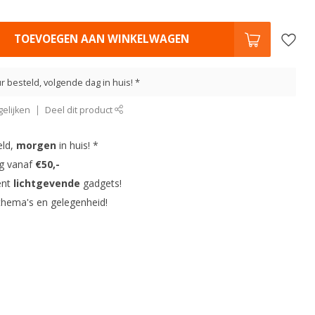
TOEVOEGEN AAN WINKELWAGEN
r besteld, volgende dag in huis! *
elijken
Deel dit product
eld,
morgen
in huis! *
ng vanaf
€50,-
ent
lichtgevende
gadgets!
thema's en gelegenheid!