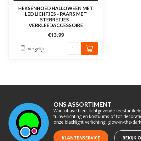
HEKSENHOED HALLOWEEN MET
LED LICHTJES - PAARS MET
STERRETJES -
VERKLEEDACCESSOIRE
€13,99
Vergelijk
ONS ASSORTIMENT
Wantohave biedt lichtgevende feestartikelen
tuinverlichting en kostuums of tot decora
onze blacklight verlichting, glow-in-the-da
KLANTENSERVICE
BEKIJK 