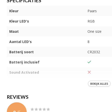
SPECIFICATIES
Kleur
Paars
Kleur LED's
RGB
Maat
One size
Aantal LED's
8
Batterij soort
CR2032
Batterij inclusief
Sound Activated
Materiaal
Polyester
BEKIJK ALLES
Garantie
3 maanden
REVIEWS
Certificering
CE, RoHS