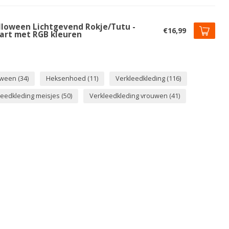
lloween Lichtgevend Rokje/Tutu -
€16,99
art met RGB kleuren
oween
(34)
Heksenhoed
(11)
Verkleedkleding
(116)
leedkleding meisjes
(50)
Verkleedkleding vrouwen
(41)