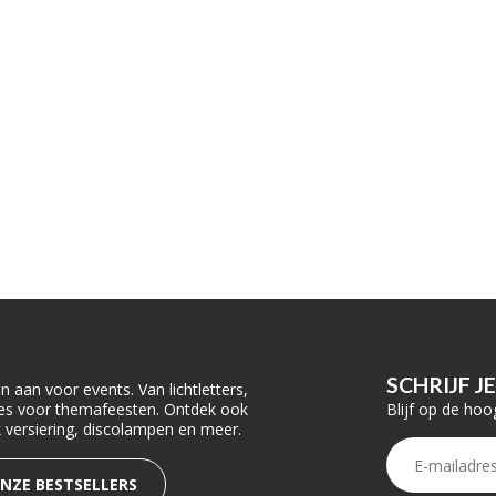
SCHRIJF J
 aan voor events. Van lichtletters,
Blijf op de hoo
ties voor themafeesten. Ontdek ook
rk versiering, discolampen en meer.
ONZE BESTSELLERS