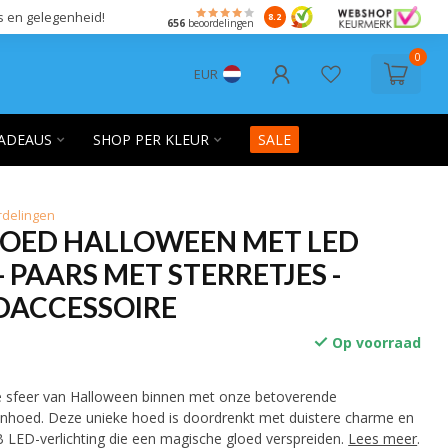
s en gelegenheid!
8.2
656
beoordelingen
0
EUR
ADEAUS
SHOP PER KLEUR
SALE
rdelingen
OED HALLOWEEN MET LED
- PAARS MET STERRETJES -
DACCESSOIRE
Op voorraad
e sfeer van Halloween binnen met onze betoverende
nhoed. Deze unieke hoed is doordrenkt met duistere charme en
B LED-verlichting die een magische gloed verspreiden.
Lees meer
.