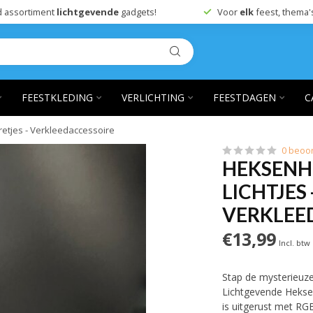
 assortiment
lichtgevende
gadgets!
Voor
elk
feest, thema'
FEESTKLEDING
VERLICHTING
FEESTDAGEN
C
etjes - Verkleedaccessoire
0 beoo
HEKSENH
LICHTJES 
VERKLEE
€13,99
Incl. btw
Stap de mysterieuz
Lichtgevende Hekse
is uitgerust met RG