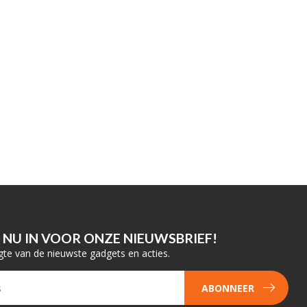
E NU IN VOOR ONZE NIEUWSBRIEF!
gte van de nieuwste gadgets en acties.
ABONNEER