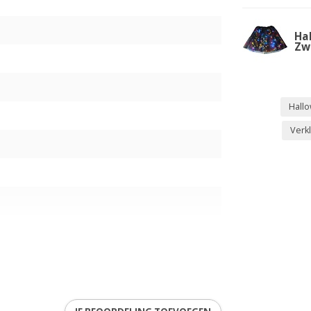
Ha
Zw
Hall
Verk