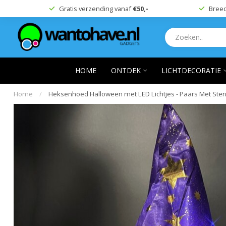
Gratis verzending vanaf
€50,-
Breed
HOME
ONTDEK
LICHTDECORATIE
Home
/
Heksenhoed Halloween met LED Lichtjes - Paars Met Sterr