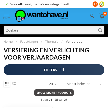
Voor
elk
feest, thema's en gelegenheid!
8.2
0
MENU
Home
/
Feestdagen
/
Thema's
/
Verjaardag
VERSIERING EN VERLICHTING
VOOR VERJAARDAGEN
FILTERS
SHOW MORE PRODUCTS
Toon
25
-
25
van 25