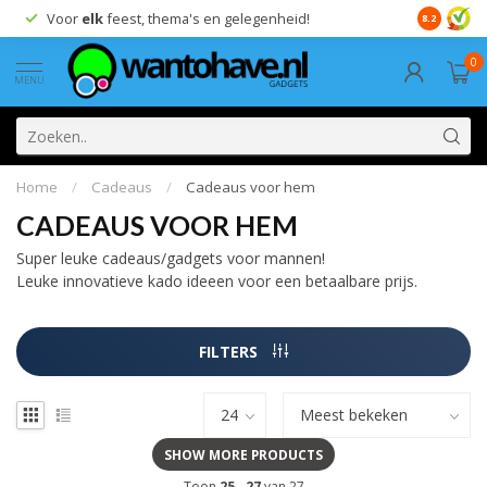
Voor
elk
feest, thema's en gelegenheid!
8.2
0
MENU
Home
/
Cadeaus
/
Cadeaus voor hem
CADEAUS VOOR HEM
Super leuke cadeaus/gadgets voor mannen!
Leuke innovatieve kado ideeen voor een betaalbare prijs.
FILTERS
SHOW MORE PRODUCTS
Toon
25
-
27
van 27